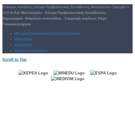
Επίσημος ιστότοπος | Κέντρο Περιβαλλοντικής Εκπαίδευσης Μεσολογγίου
Copyright ©
2026
Κ.Π.Ε. Μεσολογγίου - Κέντρο Περιβαλλοντικής Εκπαίδευσης
Δημιουργικό - Επιμέλεια ιστοσελίδας - Συγγραφή κειμένων:
Όλγα
Γιαννακογεώργου
Μητρώο Επιμορφωμένων Εκπαιδευτικών
Βιβλιοθήκη
Βιντεοθήκη
Χρήσιμοι σύνδεσμοι
Scroll to Top