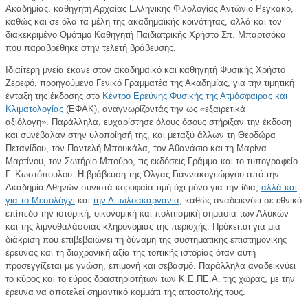
Ακαδημίας, καθηγητή Αρχαίας Ελληνικής Φιλολογίας Αντώνιο Ρεγκάκο,
καθώς και σε όλα τα μέλη της ακαδημαϊκής κοινότητας, αλλά και τον
διακεκριμένο Ομότιμο Καθηγητή Παιδιατρικής Χρήστο Σπ. Μπαρτσόκα
που παραβρέθηκε στην τελετή βράβευσης.
Ιδιαίτερη μνεία έκανε στον ακαδημαϊκό και καθηγητή Φυσικής Χρήστο
Ζερεφό, προηγούμενο Γενικό Γραμματέα της Ακαδημίας, για την τιμητική
ένταξη της έκδοσης στο
Κέντρο Ερεύνης Φυσικής της Ατμόσφαιρας και
Κλιματολογίας
(ΕΦΑΚ), αναγνωρίζοντάς την ως «εξαιρετικά
αξιόλογη». Παράλληλα, ευχαρίστησε όλους όσους στήριξαν την έκδοση
και συνέβαλαν στην υλοποίησή της, και μεταξύ άλλων τη Θεοδώρα
Πετανίδου, τον Παντελή Μπουκάλα, τον Αθανάσιο και τη Μαρίνα
Μαρτίνου, τον Σωτήριο Μπούρο, τις εκδόσεις Γράμμα και το τυπογραφείο
Γ. Κωστόπουλου. Η βράβευση της Όλγας Γιαννακογεώργου από την
Ακαδημία Αθηνών συνιστά κορυφαία τιμή όχι μόνο για την ίδια,
αλλά και
για το Μεσολόγγι
και
την Αιτωλοακαρνανία
, καθώς αναδεικνύει σε εθνικό
επίπεδο την ιστορική, οικονομική και πολιτισμική σημασία των Αλυκών
και της λιμνοθαλάσσιας κληρονομιάς της περιοχής. Πρόκειται για μια
διάκριση που επιβεβαιώνει τη δύναμη της συστηματικής επιστημονικής
έρευνας και τη διαχρονική αξία της τοπικής ιστορίας όταν αυτή
προσεγγίζεται με γνώση, επιμονή και σεβασμό. Παράλληλα αναδεικνύει
το κύρος και το εύρος δραστηριοτήτων των Κ.Ε.ΠΕ.Α. της χώρας, με την
έρευνα να αποτελεί σημαντικό κομμάτι της αποστολής τους.