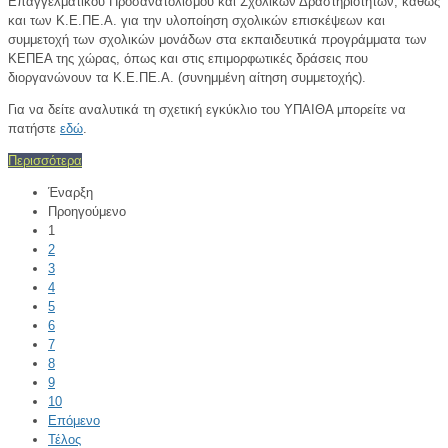
Επαγγελματικού Προσανατολισμού και Σχολικών Δραστηριοτήτων, καθώς
και των Κ.Ε.ΠΕ.Α. για την υλοποίηση σχολικών επισκέψεων και
συμμετοχή των σχολικών μονάδων στα εκπαιδευτικά προγράμματα των
ΚΕΠΕΑ της χώρας, όπως και στις επιμορφωτικές δράσεις που
διοργανώνουν τα Κ.Ε.ΠΕ.Α. (συνημμένη αίτηση συμμετοχής).
Για να δείτε αναλυτικά τη σχετική εγκύκλιο του ΥΠΑΙΘΑ μπορείτε να
πατήστε
εδώ
.
Περισσότερα
Έναρξη
Προηγούμενο
1
2
3
4
5
6
7
8
9
10
Επόμενο
Τέλος