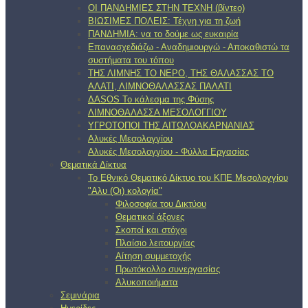
ΟΙ ΠΑΝΔΗΜΙΕΣ ΣΤΗΝ ΤΕΧΝΗ (βίντεο)
ΒΙΩΣΙΜΕΣ ΠΟΛΕΙΣ: Τέχνη για τη ζωή
ΠΑΝΔΗΜΙΑ: να το δούμε ως ευκαιρία
Επανασχεδιάζω - Αναδημιουργώ - Αποκαθιστώ τα
συστήματα του τόπου
ΤΗΣ ΛΙΜΝΗΣ ΤΟ ΝΕΡΟ, ΤΗΣ ΘΑΛΑΣΣΑΣ ΤΟ
ΑΛΑΤΙ, ΛΙΜΝΟΘΑΛΑΣΣΑΣ ΠΑΛΑΤΙ
ΔΑSOS Το κάλεσμα της Φύσης
ΛΙΜΝΟΘΑΛΑΣΣΑ ΜΕΣΟΛΟΓΓΙΟΥ
ΥΓΡΟΤΟΠΟΙ ΤΗΣ ΑΙΤΩΛΟΑΚΑΡΝΑΝΙΑΣ
Αλυκές Μεσολογγίου
Αλυκές Μεσολογγίου - Φύλλα Εργασίας
Θεματικά Δίκτυα
Το Εθνικό Θεματικό Δίκτυο του ΚΠΕ Μεσολογγίου
"Αλυ (Oι) κολογία"
Φιλοσοφία του Δικτύου
Θεματικοί άξονες
Σκοποί και στόχοι
Πλαίσιο λειτουργίας
Αίτηση συμμετοχής
Πρωτόκολλο συνεργασίας
Αλυκοποιήματα
Σεμινάρια