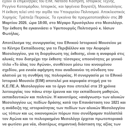
έχουν οι επιμελήτριες του ΕΙΜ, Νατάσα Καστρίτη, Ιστορικός Τέχνης,
Ρεγγίνα Κατσιμάρδου, Ιστορικός, και Ιφιγένεια Βογιατζή, Μουσειολόγος.
Η έκθεση τελεί υπό την αιγίδα του Υπουργείου Πολιτισμού. Αποκλειστικός
Χορηγός: Τράπεζα Πειραιώς. Τα εγκαίνια θα πραγματοποιηθούν
στις
20
Μαρτίου 2026
,
ώρα 18:00, στο Μέγαρο Χρυσόγελου στο Μεσολόγγι.
Την έκθεση θα εγκαινιάσει ο Υφυπουργός Πολιτισμού κ. Ιάσων
Φωτήλας.
Αποτέλεσμα της συνεργασίας του Εθνικού Ιστορικού Μουσείου με
το Κέντρο Εκπαίδευσης για το Περιβάλλον και την Αειφορία
Μεσολογγίου, για τη διοργάνωση της έκθεσης, είναι η αναφορά στις
αλυκές που διατρέχει την έκθεση: τέσσερεις υποενότητες με γενικό
τίτλο «Το άλας του Αγώνα», συνθέτουν μέσω του κινουμένου
σχεδίου, μια ενιαία αφήγηση που αναδεικνύει τη σύνδεση του
αλατιού με τη συνθήκη της πολιορκίας.
Η συνεργασία με το Εθνικό
Ιστορικό Μουσείο (EIM) αποτελεί μια κορυφαία στιγμή για το
Κ.E.ΠΕ.Α. Μεσολογγίου και το έργο που επιτελεί στα 19 χρόνια
λειτουργίας του πάνω στην έρευνα και την εκπαίδευση μαθητών,
εκπαιδευτικών και πολιτών. Η καινοτόμος
«
ανάγνωση
»
των αλυκών
Μεσολογγίου ως πεδίων δράσης κατά την Επανάσταση του 1821 και
η ανάδειξη της ιστορικότητας των πεδίων των αλυκών Μεσολογγίου
ως τόπων και ως οικονομικών πόρων που συνέδραμαν πολλαπλά
τον Αγώνα και το πολιορκημένο Μεσολόγγι έρχεται πρωτοποριακά
να φωτίσει μια νέα, ιδιαιτέρως σημαντική διάσταση της αξίας των