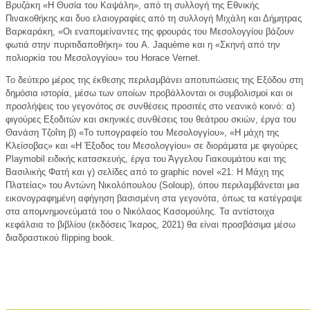
Βρυζάκη «Η Θυσία του Καψάλη», από τη συλλογή της Εθνικής
Πινακοθήκης και δυο ελαιογραφίες από τη συλλογή Μιχάλη και Δήμητρας
Βαρκαράκη, «Οι εναπομείναντες της φρουράς του Μεσολογγίου βάζουν
φωτιά στην πυριτιδαποθήκη» του A. Jaquème και η «Σκηνή από την
πολιορκία του Μεσολογγίου» του Horace Vernet.
Το δεύτερο μέρος της έκθεσης περιλαμβάνει αποτυπώσεις της Εξόδου στη
δημόσια ιστορία, μέσω των οποίων προβάλλονται οι συμβολισμοί και οι
προσλήψεις του γεγονότος σε συνθέσεις προσιτές στο νεανικό κοινό: α)
φιγούρες Εξοδιτών και σκηνικές συνθέσεις του θεάτρου σκιών, έργα του
Θανάση Τζοΐτη β) «Το τυπογραφείο του Μεσολογγίου», «Η μάχη της
Κλείσοβας» και «Η Έξοδος του Μεσολογγίου» σε διοράματα με φιγούρες
Playmobil ειδικής κατασκευής, έργα του Άγγελου Γιακουμάτου και της
Βασιλικής Φατή και γ) σελίδες από το graphic novel «21: Η Μάχη της
Πλατείας» του Αντώνη Νικολόπουλου (Soloup), όπου περιλαμβάνεται μια
εικονογραφημένη αφήγηση βασισμένη στα γεγονότα, όπως τα κατέγραψε
στα απομνημονεύματά του ο Νικόλαος Κασομούλης. Τα αντίστοιχα
κεφάλαια το βιβλίου (εκδόσεις Ίκαρος, 2021) θα είναι προσβάσιμα μέσω
διαδραστικού flipping book.
____________________________________________