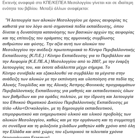
Εκτενής αναφορά στο ΚΠΕ/ΚΕΠΕΑ Μεσολογγίου γίνεται και σε ιδιαίτερη
ενότητα του βιβλίου. Μεταξύ άλλων αναφέρεται:
"Η λειτουργία των αλυκών Μεσολογγίου με όρους αειφορίας τις
καθιστά για τον λόγο αυτό σημαντικά πεδία εκπαίδευσης, όπου
δίνεται η δυνατότητα κατανόησης των βασικών αρχών της αειφορίας
και της επίτευξης του οράματος της αρμονικής συμβίωσης
ανθρώπου και φύσης. Την αξία αυτή των αλυκών του
Μεσολογγίου την ανέδειξε πρωτοποριακά το Κέντρο Περιβαλλοντικής
Εκπαίδευσης (Κ.Π.Ε.) / Κέντρο Εκπαίδευσης για το Περιβάλλον και
την Αειφορία (Κ.Ε.ΠΕ.Α.) Μεσολογγίου από το 2007, με την έναρξη
λειτουργίας του, και έκτοτε αδιάλειπτα μέχρι σήμερα. Το
Κέντρο συνέβαλε και εξακολουθεί να συμβάλλει τα μέγιστα στην
ανάδειξη των αλυκών με την εκπόνηση και υλοποίηση στα πεδία της
Αλυκής Τουρλίδας και της Αλυκής Άσπρης-Φοινικιάς προγραμμάτων
Περιβαλλοντικής Εκπαίδευσης για μαθητές και εκπαιδευτικούς όλων
των βαθμίδων και για ομάδες πολιτών, με την ίδρυση και λειτουργία
του Εθνικού Θεματικού Δικτύου Περιβαλλοντικής Εκπαίδευσης με
τίτλο «Αλυ<Οι>κολογία», με τη δημιουργία εκπαιδευτικού,
επιμορφωτικού και ενημερωτικού υλικού και υλικού προβολής των
αλυκών Μεσολογγίου, καθώς και με την οργάνωση και τη συμμετοχή
σε συνέδρια και τη φιλοξενία χιλιάδων μαθητών κάθε χρόνο από όλη
την Ελλάδα και από χώρες του εξωτερικού τα τελευταία χρόνια
(προγράμματα Erasmus).