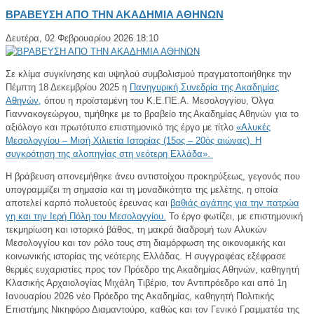
ΒΡΑΒΕΥΣΗ ΑΠΟ ΤΗΝ ΑΚΑΔΗΜΙΑ ΑΘΗΝΩΝ
Δευτέρα, 02 Φεβρουαρίου 2026 18:10
Σε κλίμα συγκίνησης και υψηλού συμβολισμού πραγματοποιήθηκε την
Πέμπτη 18 Δεκεμβρίου 2025 η
Πανηγυρική Συνεδρία της Ακαδημίας
Αθηνών,
όπου η προϊσταμένη του Κ.Ε.ΠΕ.Α. Μεσολογγίου, Όλγα
Γιαννακογεώργου, τιμήθηκε με το βραβείο της Ακαδημίας Αθηνών για το
αξιόλογο και πρωτότυπο επιστημονικό της έργο με τίτλο
«Αλυκές
Μεσολογγίου – Μισή Χιλιετία Ιστορίας (15ος – 20ός αιώνας). Η
συγκρότηση της αλοπηγίας στη νεότερη Ελλάδα».
Η βράβευση απονεμήθηκε άνευ αντιστοίχου προκηρύξεως, γεγονός που
υπογραμμίζει τη σημασία και τη μοναδικότητα της μελέτης, η οποία
αποτελεί καρπό πολυετούς έρευνας και
βαθιάς αγάπης για την πατρώα
γη και την Ιερή Πόλη του Μεσολογγίου.
Το έργο φωτίζει, με επιστημονική
τεκμηρίωση και ιστορικό βάθος, τη μακρά διαδρομή των Αλυκών
Μεσολογγίου και τον ρόλο τους στη διαμόρφωση της οικονομικής και
κοινωνικής ιστορίας της νεότερης Ελλάδας. Η συγγραφέας εξέφρασε
θερμές ευχαριστίες προς τον Πρόεδρο της Ακαδημίας Αθηνών, καθηγητή
Κλασικής Αρχαιολογίας Μιχάλη Τιβέριο, τον Αντιπρόεδρο και από 1η
Ιανουαρίου 2026 νέο Πρόεδρο της Ακαδημίας, καθηγητή Πολιτικής
Επιστήμης Νικηφόρο Διαμαντούρο, καθώς και τον Γενικό Γραμματέα της