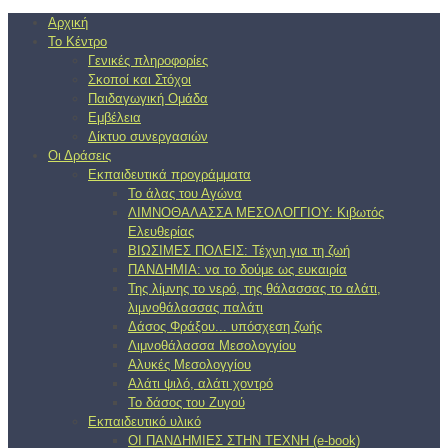
Αρχική
Το Κέντρο
Γενικές πληροφορίες
Σκοποί και Στόχοι
Παιδαγωγική Ομάδα
Εμβέλεια
Δίκτυο συνεργασιών
Οι Δράσεις
Εκπαιδευτικά προγράμματα
Το άλας του Αγώνα
ΛΙΜΝΟΘΑΛΑΣΣΑ ΜΕΣΟΛΟΓΓΙΟΥ: Κιβωτός
Ελευθερίας
ΒΙΩΣΙΜΕΣ ΠΟΛΕΙΣ: Τέχνη για τη ζωή
ΠΑΝΔΗΜΙΑ: να το δούμε ως ευκαιρία
Της λίμνης το νερό, της θάλασσας το αλάτι,
λιμνοθάλασσας παλάτι
Δάσος Φράξου... υπόσχεση ζωής
Λιμνοθάλασσα Μεσολογγίου
Αλυκές Μεσολογγίου
Αλάτι ψιλό, αλάτι χοντρό
Το δάσος του Ζυγού
Εκπαιδευτικό υλικό
ΟΙ ΠΑΝΔΗΜΙΕΣ ΣΤΗΝ ΤΕΧΝΗ (e-book)