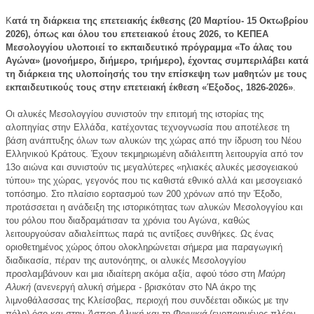
Κ
ατά τη διάρκεια της επετειακής έκθεσης (20 Μαρτίου- 15 Οκτωβρίου
2026), όπως και όλου του επετειακού έτους 2026, το ΚΕΠΕΑ
Μεσολογγίου υλοποιεί το εκπαιδευτικό πρόγραμμα
«Το άλας του
Αγώνα
»
(μονοήμερο, διήμερο, τριήμερο), έχοντας συμπεριλάβει κατά
τη διάρκεια της υλοποίησής του την επίσκεψη των μαθητών με τους
εκπαιδευτικούς τους στην επετειακή έκθεση «Έξοδος, 1826-2026»
.
Οι αλυκές Μεσολογγίου συνιστούν την επιτομή της ιστορίας της
αλοπηγίας στην Ελλάδα, κατέχοντας τεχνογνωσία που αποτέλεσε τη
βάση ανάπτυξης όλων των αλυκών της χώρας από την ίδρυση του Νέου
Ελληνικού Κράτους. Έχουν τεκμηριωμένη αδιάλειπτη λειτουργία από τον
13ο αιώνα και συνιστούν τις μεγαλύτερες «ηλιακές αλυκές μεσογειακού
τύπου» της χώρας, γεγονός που τις καθιστά εθνικό αλλά και μεσογειακό
τοπόσημο. Στο πλαίσιο εορτασμού των 200 χρόνων από την Έξοδο,
προτάσσεται η ανάδειξη της ιστορικότητας των αλυκών Μεσολογγίου και
του ρόλου που διαδραμάτισαν τα χρόνια του Αγώνα, καθώς
λειτουργούσαν αδιαλείπτως παρά τις αντίξοες συνθήκες. Ως ένας
οριοθετημένος χώρος όπου ολοκληρώνεται σήμερα μια παραγωγική
διαδικασία, πέραν της αυτονόητης, οι αλυκές Μεσολογγίου
προσλαμβάνουν και μια ιδιαίτερη ακόμα αξία, αφού τόσο στη
Μαύρη
Αλυκή
(ανενεργή αλυκή σήμερα - βρισκόταν στο ΝΑ άκρο της
λιμνοθάλασσας της Κλείσοβας, περιοχή που συνδέεται οδικώς με την
πόλη) όσο και στην
Άσπρη Αλυκή
και τη
Φοινικιά
(ενοποιημένος πλέον