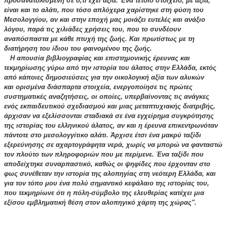
προσανατολισμένη σε ό,τι έχει αξία. Ένα τέτοιο στοιχείο, με αξία,
είναι και το αλάτι, που τόσο απλόχερα χαρίστηκε στη φύση του
Μεσολογγίου, αν και στην εποχή μας μοιάζει ευτελές και ανάξιο
λόγου, παρά τις χιλιάδες χρήσεις του, που το συνδέουν
αναπόσπαστα με κάθε πτυχή της ζωής. Και πρωτίστως με τη
διατήρηση του ίδιου του φαινομένου της ζωής.
Η απουσία βιβλιογραφίας και επιστημονικής έρευνας και
τεκμηρίωσης γύρω από την ιστορία του άλατος στην Ελλάδα, εκτός
από κάποιες δημοσιεύσεις για την οικολογική αξία των αλυκών
και ορισμένα διάσπαρτα στοιχεία, ενεργοποίησε τις πρώτες
συστηματικές αναζητήσεις, οι οποίες, υπερβαίνοντας τις ανάγκες
ενός εκπαιδευτικού σχεδιασμού και μιας μεταπτυχιακής διατριβής,
άρχισαν να εξελίσσονται σταδιακά σε ένα εγχείρημα συγκρότησης
της ιστορίας του ελληνικού άλατος, αν και η έρευνα επικεντρωνόταν
πάντοτε στο μεσολογγίτικο αλάτι. Άρχισε έτσι ένα μακρύ ταξίδι
εξερεύνησης σε αχαρτογράφητα νερά, χωρίς να μπορώ να φανταστώ
τον πλούτο των πληροφοριών που με περίμενε. Ένα ταξίδι που
αποδείχτηκε συναρπαστικό, καθώς οι ψηφίδες που έρχονταν στο
φως συνέθεταν την ιστορία της αλοπηγίας στη νεότερη Ελλάδα, και
για τον τόπο μου ένα πολύ σημαντικό κεφάλαιο της ιστορίας του,
που τεκμηρίωνε ότι η πόλη-σύμβολο της ελευθερίας κατέχει μια
εξίσου εμβληματική θέση στον αλοπηγικό χάρτη της χώρας".