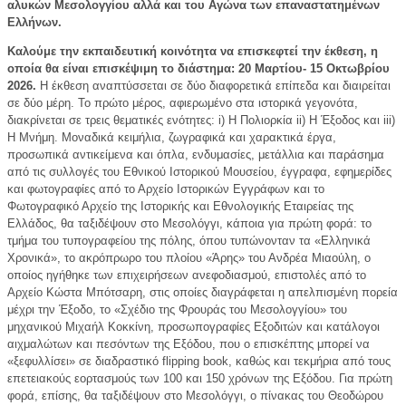
αλυκών Μεσολογγίου αλλά και του Αγώνα των επαναστατημένων
Ελλήνων.
Καλούμε την εκπαιδευτική κοινότητα να επισκεφτεί την έκθεση, η
οποία θα είναι επισκέψιμη το διάστημα:
20 Μαρτίου- 15 Οκτωβρίου
2026.
Η έκθεση αναπτύσσεται σε δύο διαφορετικά επίπεδα και διαιρείται
σε δύο μέρη. Το πρώτο μέρος, αφιερωμένο στα ιστορικά γεγονότα,
διακρίνεται σε τρεις θεματικές ενότητες: i) Η Πολιορκία ii) Η Έξοδος και iii)
Η Μνήμη. Μοναδικά κειμήλια, ζωγραφικά και χαρακτικά έργα,
προσωπικά αντικείμενα και όπλα, ενδυμασίες, μετάλλια και παράσημα
από τις συλλογές του Εθνικού Ιστορικού Μουσείου, έγγραφα, εφημερίδες
και φωτογραφίες από το Αρχείο Ιστορικών Εγγράφων και το
Φωτογραφικό Αρχείο της Ιστορικής και Εθνολογικής Εταιρείας της
Ελλάδος, θα ταξιδέψουν στο Μεσολόγγι, κάποια για πρώτη φορά: το
τμήμα του τυπογραφείου της πόλης, όπου τυπώνονταν τα «Ελληνικά
Χρονικά», το ακρόπρωρο του πλοίου «Άρης» του Ανδρέα Μιαούλη, ο
οποίος ηγήθηκε των επιχειρήσεων ανεφοδιασμού, επιστολές από το
Αρχείο Κώστα Μπότσαρη, στις οποίες διαγράφεται η απελπισμένη πορεία
μέχρι την Έξοδο, το «Σχέδιο της Φρουράς του Μεσολογγίου» του
μηχανικού Μιχαήλ Κοκκίνη, προσωπογραφίες Εξοδιτών και κατάλογοι
αιχμαλώτων και πεσόντων της Εξόδου, που ο επισκέπτης μπορεί να
«ξεφυλλίσει» σε διαδραστικό flipping book, καθώς και τεκμήρια από τους
επετειακούς εορτασμούς των 100 και 150 χρόνων της Εξόδου. Για πρώτη
φορά, επίσης, θα ταξιδέψουν στο Μεσολόγγι, ο πίνακας του Θεοδώρου