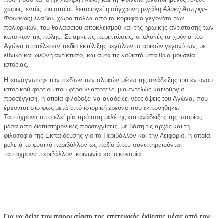
χώρος, εντός του οποίου λειτουργεί η σύγχρονη μεγάλη
Αλυκή Άσπρης-
Φοινικιάς
) έλαβαν χώρα πολλά από τα κορυφαία γεγονότα των
πολιορκιών, του θαλάσσιου αποκλεισμού και της ηρωικής αντίστασης των
κατοίκων της πόλης. Σε αρκετές περιπτώσεις, οι αλυκές τα χρόνια του
Αγώνα αποτέλεσαν πεδίο εκτύλιξης μεγάλων ιστορικών γεγονότων, με
εθνικό και διεθνή αντίκτυπο, και αυτό τις καθιστά υπαίθρια μουσεία
ιστορίας.
Η «ανάγνωση» των πεδίων των αλυκών μέσω της ανάδειξης του έντονου
ιστορικού φορτίου που φέρουν αποτελεί μια εντελώς καινούργια
προσέγγιση, η οποία φιλοδοξεί να αναδείξει νέες όψεις του Αγώνα, που
έρχονται στο φως μετά από ιστορική έρευνα που εκπονήθηκε.
Ταυτόχρονα αποτελεί μία πρόταση μελέτης και ανάδειξης της ιστορίας
μέσα από διεπιστημονικές προσεγγίσεις, με βάση τις αρχές και τη
φιλοσοφία της Εκπαίδευσης για το Περιβάλλον και την Αειφορία, η οποία
μελετά το φυσικό περιβάλλον ως πεδίο όπου συνυπηρετούνται
ταυτόχρονα περιβάλλον, κοινωνία και οικονομία.
Για να δείτε την παρουσίαση της επετειακής έκθεσης μέσα από την