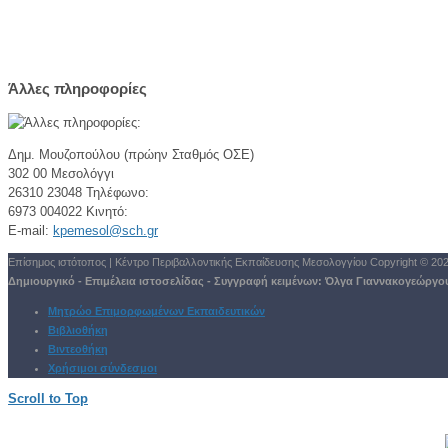
Άλλες πληροφορίες
Δημ. Μουζοπούλου (πρώην Σταθμός ΟΣΕ)
302 00 Μεσολόγγι
26310 23048
Τηλέφωνο:
6973 004022
Κινητό:
E-mail:
kpemesol@sch.gr
Επίσημος ιστότοπος | Κέντρο Περιβαλλοντικής Εκπαίδευσης Μεσολογγίου
Copyright © 20
Δημιουργικό - Επιμέλεια ιστοσελίδας - Συγγραφή κειμένων:
Όλγα Γιαννακογεώργο
Μητρώο Επιμορφωμένων Εκπαιδευτικών
Βιβλιοθήκη
Βιντεοθήκη
Χρήσιμοι σύνδεσμοι
Scroll to Top