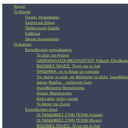
Αρχική
Το Κέντρο
Γενικές πληροφορίες
Σκοποί και Στόχοι
Παιδαγωγική Ομάδα
Εμβέλεια
Δίκτυο συνεργασιών
Οι Δράσεις
Εκπαιδευτικά προγράμματα
Το άλας του Αγώνα
ΛΙΜΝΟΘΑΛΑΣΣΑ ΜΕΣΟΛΟΓΓΙΟΥ: Κιβωτός Ελευθερία
ΒΙΩΣΙΜΕΣ ΠΟΛΕΙΣ: Τέχνη για τη ζωή
ΠΑΝΔΗΜΙΑ: να το δούμε ως ευκαιρία
Της λίμνης το νερό, της θάλασσας το αλάτι, λιμνοθάλ
Δάσος Φράξου... υπόσχεση ζωής
Λιμνοθάλασσα Μεσολογγίου
Αλυκές Μεσολογγίου
Αλάτι ψιλό, αλάτι χοντρό
Το δάσος του Ζυγού
Εκπαιδευτικό υλικό
ΟΙ ΠΑΝΔΗΜΙΕΣ ΣΤΗΝ ΤΕΧΝΗ (e-book)
ΟΙ ΠΑΝΔΗΜΙΕΣ ΣΤΗΝ ΤΕΧΝΗ (βίντεο)
ΒΙΩΣΙΜΕΣ ΠΟΛΕΙΣ: Τέχνη για τη ζωή