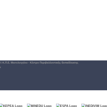
26
Κ.Π.Ε. Μεσολογγίου - Κέντρο Περιβαλλοντικής Εκπαίδευσης
υ