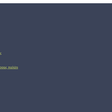
ς
ασσας παλάτι