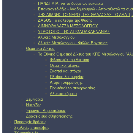
ΠΑΝΔΗΜΙΑ: να το δούμε ως ευκαιρία
Επανασχεδιάζω - Αναδημιουργώ - Αποκαθιστώ τα συσ
ΤΗΣ ΛΙΜΝΗΣ ΤΟ ΝΕΡΟ, ΤΗΣ ΘΑΛΑΣΣΑΣ ΤΟ ΑΛΑΤΙ
ΔΑSOS Το κάλεσμα της Φύσης
ΛΙΜΝΟΘΑΛΑΣΣΑ ΜΕΣΟΛΟΓΓΙΟΥ
ΥΓΡΟΤΟΠΟΙ ΤΗΣ ΑΙΤΩΛΟΑΚΑΡΝΑΝΙΑΣ
Αλυκές Μεσολογγίου
Αλυκές Μεσολογγίου - Φύλλα Εργασίας
Θεματικά Δίκτυα
Το Εθνικό Θεματικό Δίκτυο του ΚΠΕ Μεσολογγίου "Αλυ
Φιλοσοφία του Δικτύου
Θεματικοί άξονες
Σκοποί και στόχοι
Πλαίσιο λειτουργίας
Αίτηση συμμετοχής
Πρωτόκολλο συνεργασίας
Αλυκοποιήματα
Σεμινάρια
Ημερίδες
Έρευνα - Δημοσιεύσεις
Δράσεις ευαισθητοποίησης
Προσεχείς δράσεις
Σχολικές επισκέψεις