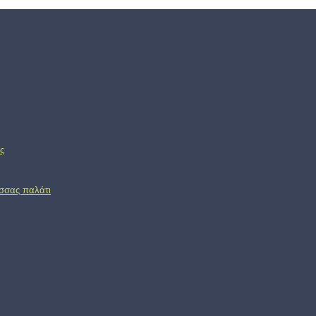
ς
ασσας παλάτι