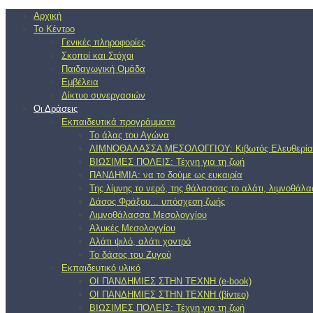
Αρχική
Το Κέντρο
Γενικές πληροφορίες
Σκοποί και Στόχοι
Παιδαγωγική Ομάδα
Εμβέλεια
Δίκτυο συνεργασιών
Οι Δράσεις
Εκπαιδευτικά προγράμματα
Το άλας του Αγώνα
ΛΙΜΝΟΘΑΛΑΣΣΑ ΜΕΣΟΛΟΓΓΙΟΥ: Κιβωτός Ελευθερία
ΒΙΩΣΙΜΕΣ ΠΟΛΕΙΣ: Τέχνη για τη ζωή
ΠΑΝΔΗΜΙΑ: να το δούμε ως ευκαιρία
Της λίμνης το νερό, της θάλασσας το αλάτι, λιμνοθάλ
Δάσος Φράξου... υπόσχεση ζωής
Λιμνοθάλασσα Μεσολογγίου
Αλυκές Μεσολογγίου
Αλάτι ψιλό, αλάτι χοντρό
Το δάσος του Ζυγού
Εκπαιδευτικό υλικό
ΟΙ ΠΑΝΔΗΜΙΕΣ ΣΤΗΝ ΤΕΧΝΗ (e-book)
ΟΙ ΠΑΝΔΗΜΙΕΣ ΣΤΗΝ ΤΕΧΝΗ (βίντεο)
ΒΙΩΣΙΜΕΣ ΠΟΛΕΙΣ: Τέχνη για τη ζωή