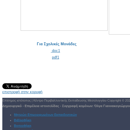
Για Σχολικές Μονάδες
doc1
pdf1
επιστροφή στην κορυφή
Επίσημος ιστότοπος | Κέντρο Περιβαλλοντικής Εκπαίδευσης Μεσολογγίου
Copyright © 20
Δημιουργικό - Επιμέλεια ιστοσελίδας - Συγγραφή κειμένων:
Όλγα Γιαννακογεώργο
Μητρώο Επιμορφωμένων Εκπαιδευτικών
Βιβλιοθήκη
Βιντεοθήκη