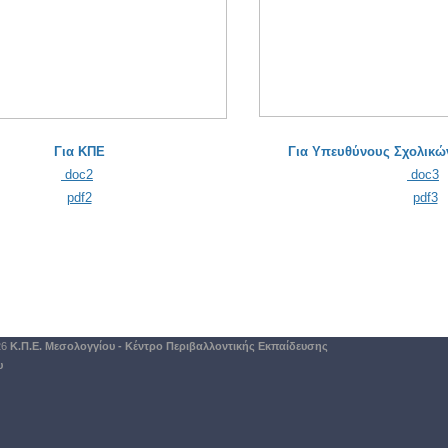
Για ΚΠΕ
Για Υπευθύνους Σχολικώ
doc2
doc3
pdf2
pdf3
26
Κ.Π.Ε. Μεσολογγίου - Κέντρο Περιβαλλοντικής Εκπαίδευσης
υ