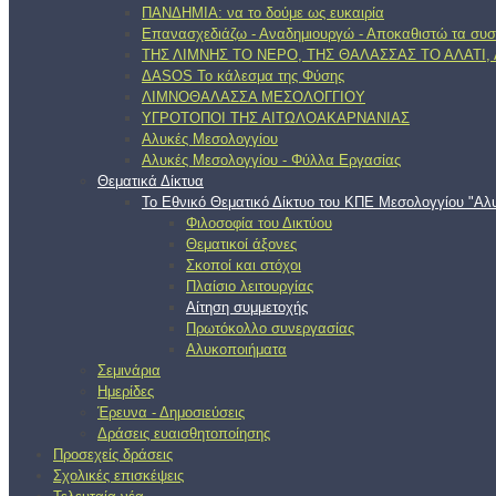
ΠΑΝΔΗΜΙΑ: να το δούμε ως ευκαιρία
Επανασχεδιάζω - Αναδημιουργώ - Αποκαθιστώ τα συσ
ΤΗΣ ΛΙΜΝΗΣ ΤΟ ΝΕΡΟ, ΤΗΣ ΘΑΛΑΣΣΑΣ ΤΟ ΑΛΑΤΙ
ΔΑSOS Το κάλεσμα της Φύσης
ΛΙΜΝΟΘΑΛΑΣΣΑ ΜΕΣΟΛΟΓΓΙΟΥ
ΥΓΡΟΤΟΠΟΙ ΤΗΣ ΑΙΤΩΛΟΑΚΑΡΝΑΝΙΑΣ
Αλυκές Μεσολογγίου
Αλυκές Μεσολογγίου - Φύλλα Εργασίας
Θεματικά Δίκτυα
Το Εθνικό Θεματικό Δίκτυο του ΚΠΕ Μεσολογγίου "Αλυ
Φιλοσοφία του Δικτύου
Θεματικοί άξονες
Σκοποί και στόχοι
Πλαίσιο λειτουργίας
Αίτηση συμμετοχής
Πρωτόκολλο συνεργασίας
Αλυκοποιήματα
Σεμινάρια
Ημερίδες
Έρευνα - Δημοσιεύσεις
Δράσεις ευαισθητοποίησης
Προσεχείς δράσεις
Σχολικές επισκέψεις