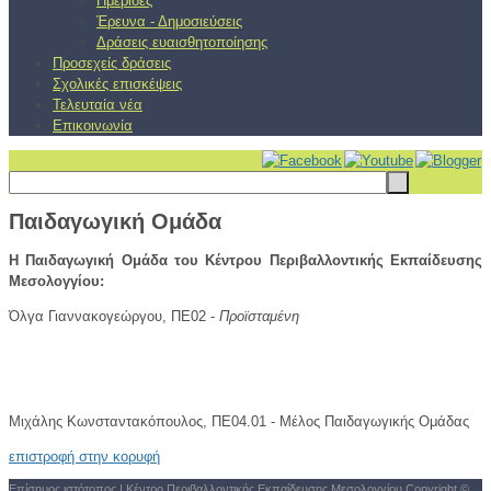
Ημερίδες
Έρευνα - Δημοσιεύσεις
Δράσεις ευαισθητοποίησης
Προσεχείς δράσεις
Σχολικές επισκέψεις
Τελευταία νέα
Επικοινωνία
Παιδαγωγική Ομάδα
Η Παιδαγωγική Ομάδα του Κέντρου Περιβαλλοντικής Εκπαίδευσης
Μεσολογγίου:
Όλγα Γιαννακογεώργου, ΠΕ02 -
Προϊσταμένη
Μιχάλης Κωνσταντακόπουλος, ΠΕ04.01 - Μέλος Παιδαγωγικής Ομάδας
επιστροφή στην κορυφή
Επίσημος ιστότοπος | Κέντρο Περιβαλλοντικής Εκπαίδευσης Μεσολογγίου
Copyright ©