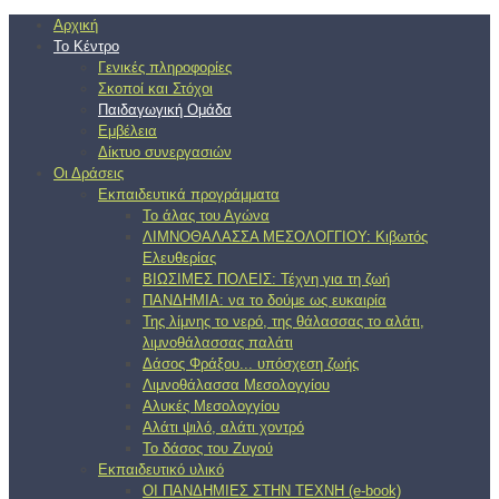
Αρχική
Το Κέντρο
Γενικές πληροφορίες
Σκοποί και Στόχοι
Παιδαγωγική Ομάδα
Εμβέλεια
Δίκτυο συνεργασιών
Οι Δράσεις
Εκπαιδευτικά προγράμματα
Το άλας του Αγώνα
ΛΙΜΝΟΘΑΛΑΣΣΑ ΜΕΣΟΛΟΓΓΙΟΥ: Κιβωτός
Ελευθερίας
ΒΙΩΣΙΜΕΣ ΠΟΛΕΙΣ: Τέχνη για τη ζωή
ΠΑΝΔΗΜΙΑ: να το δούμε ως ευκαιρία
Της λίμνης το νερό, της θάλασσας το αλάτι,
λιμνοθάλασσας παλάτι
Δάσος Φράξου... υπόσχεση ζωής
Λιμνοθάλασσα Μεσολογγίου
Αλυκές Μεσολογγίου
Αλάτι ψιλό, αλάτι χοντρό
Το δάσος του Ζυγού
Εκπαιδευτικό υλικό
ΟΙ ΠΑΝΔΗΜΙΕΣ ΣΤΗΝ ΤΕΧΝΗ (e-book)