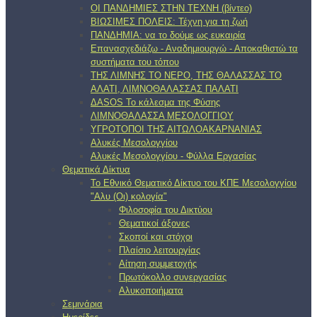
ΟΙ ΠΑΝΔΗΜΙΕΣ ΣΤΗΝ ΤΕΧΝΗ (βίντεο)
ΒΙΩΣΙΜΕΣ ΠΟΛΕΙΣ: Τέχνη για τη ζωή
ΠΑΝΔΗΜΙΑ: να το δούμε ως ευκαιρία
Επανασχεδιάζω - Αναδημιουργώ - Αποκαθιστώ τα
συστήματα του τόπου
ΤΗΣ ΛΙΜΝΗΣ ΤΟ ΝΕΡΟ, ΤΗΣ ΘΑΛΑΣΣΑΣ ΤΟ
ΑΛΑΤΙ, ΛΙΜΝΟΘΑΛΑΣΣΑΣ ΠΑΛΑΤΙ
ΔΑSOS Το κάλεσμα της Φύσης
ΛΙΜΝΟΘΑΛΑΣΣΑ ΜΕΣΟΛΟΓΓΙΟΥ
ΥΓΡΟΤΟΠΟΙ ΤΗΣ ΑΙΤΩΛΟΑΚΑΡΝΑΝΙΑΣ
Αλυκές Μεσολογγίου
Αλυκές Μεσολογγίου - Φύλλα Εργασίας
Θεματικά Δίκτυα
Το Εθνικό Θεματικό Δίκτυο του ΚΠΕ Μεσολογγίου
"Αλυ (Oι) κολογία"
Φιλοσοφία του Δικτύου
Θεματικοί άξονες
Σκοποί και στόχοι
Πλαίσιο λειτουργίας
Αίτηση συμμετοχής
Πρωτόκολλο συνεργασίας
Αλυκοποιήματα
Σεμινάρια