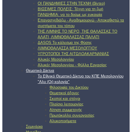
ΟΙ ΠΑΝΔΗΜΙΕΣ ΣΤΗΝ ΤΕΧΝΗ (βίντεο)
ΒΙΩΣΙΜΕΣ ΠΟΛΕΙΣ: Τέχνη για τη ζωή
ΠΑΝΔΗΜΙΑ: να το δούμε ως ευκαιρία
Επανασχεδιάζω - Αναδημιουργώ - Αποκαθιστώ τα
συστήματα του τόπου
ΤΗΣ ΛΙΜΝΗΣ ΤΟ ΝΕΡΟ, ΤΗΣ ΘΑΛΑΣΣΑΣ ΤΟ
ΑΛΑΤΙ, ΛΙΜΝΟΘΑΛΑΣΣΑΣ ΠΑΛΑΤΙ
ΔΑSOS Το κάλεσμα της Φύσης
ΛΙΜΝΟΘΑΛΑΣΣΑ ΜΕΣΟΛΟΓΓΙΟΥ
ΥΓΡΟΤΟΠΟΙ ΤΗΣ ΑΙΤΩΛΟΑΚΑΡΝΑΝΙΑΣ
Αλυκές Μεσολογγίου
Αλυκές Μεσολογγίου - Φύλλα Εργασίας
Θεματικά Δίκτυα
Το Εθνικό Θεματικό Δίκτυο του ΚΠΕ Μεσολογγίου
"Αλυ (Oι) κολογία"
Φιλοσοφία του Δικτύου
Θεματικοί άξονες
Σκοποί και στόχοι
Πλαίσιο λειτουργίας
Αίτηση συμμετοχής
Πρωτόκολλο συνεργασίας
Αλυκοποιήματα
Σεμινάρια