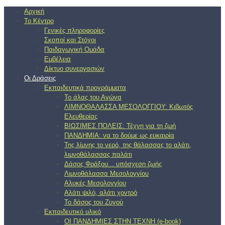
Αρχική
Το Κέντρο
Γενικές πληροφορίες
Σκοποί και Στόχοι
Παιδαγωγική Ομάδα
Εμβέλεια
Δίκτυο συνεργασιών
Οι Δράσεις
Εκπαιδευτικά προγράμματα
Το άλας του Αγώνα
ΛΙΜΝΟΘΑΛΑΣΣΑ ΜΕΣΟΛΟΓΓΙΟΥ: Κιβωτός
Ελευθερίας
ΒΙΩΣΙΜΕΣ ΠΟΛΕΙΣ: Τέχνη για τη ζωή
ΠΑΝΔΗΜΙΑ: να το δούμε ως ευκαιρία
Της λίμνης το νερό, της θάλασσας το αλάτι,
λιμνοθάλασσας παλάτι
Δάσος Φράξου... υπόσχεση ζωής
Λιμνοθάλασσα Μεσολογγίου
Αλυκές Μεσολογγίου
Αλάτι ψιλό, αλάτι χοντρό
Το δάσος του Ζυγού
Εκπαιδευτικό υλικό
ΟΙ ΠΑΝΔΗΜΙΕΣ ΣΤΗΝ ΤΕΧΝΗ (e-book)