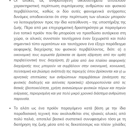
Οι αλυκές ως ανθρωπογενή οικοσυστήματα αποτελούν
χαρακτηριστική περίπτωση συμπόρευσης ανθρώπου και φυσικού
περιβάλλοντος, καθώς οι δύο αυτές φαινομενικά αντίρροπες
δυνάμεις αποδεικνύεται ότι στην περίπτωση των αλυκών μπορούν
να λειτουργήσουν προς την ίδια κατεύθυνση – της υποστήριξης της
ζωής. Πέρα από μια επιχειρηματική δραστηριότητα με παραγόμενο
ένα τοπικό προϊόν που θα μπορούσε να προσδώσει αυτάρκεια στη
χώρα, οι αλυκές συνιστούν ταυτόχρονα έναν ξεχωριστό και πολύ
σημαντικό τύπο υγροτόπων και ταυτόχρονα ένα έξοχο παράδειγμα
αειφορικής διαχείρισης του φυσικού περιβάλλοντος, διότι:
α)
η
οικονομική τους ευρωστία βρίσκεται σε άμεση εξάρτηση από την ορθή
περιβαλλοντική τους διαχείριση, β)
μέσα από ένα πλαίσιο αειφορικής
διαχείρισής τους μπορούν να συμβάλουν στην οικονομική, κοινωνική,
πολιτισμική και βιώσιμη ανάπτυξη της περιοχής όπου βρίσκονται και γ)
οι
αρνητικές επιπτώσεις των ανθρώπινων παρεμβάσεων (ανάσχεση της
φυσικής διαδοχής και ασύνετες πρακτικές) εξισορροπούνται από τις
θετικές (βιοποικιλότητα, χρήση ανανεώσιμων φυσικών πόρων και πηγών
ενέργειας, περιορισμένη και για πολύ μικρό χρονικό διάστημα ανθρώπινη
παρουσία.
Το αλάτι ως ένα προϊόν παραγόμενο κατά βάση με την ίδια
παραδοσιακή τεχνική που ακολουθείται στις ηλιακές αλυκές από
πολύ παλιά, αποτελεί βασικό συστατικό συνυφασμένο τόσο με τη
διατήρηση της ζωής μέσα από τις δεκατέσσερις και πλέον χιλιάδες