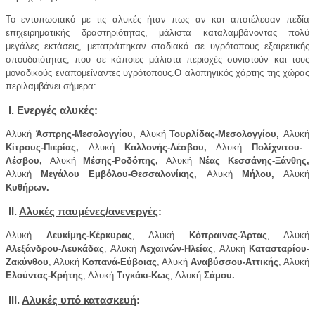
Το εντυπωσιακό με τις αλυκές ήταν πως αν και αποτέλεσαν πεδία
επιχειρηματικής δραστηριότητας, μάλιστα καταλαμβάνοντας πολύ
μεγάλες εκτάσεις, μετατράπηκαν σταδιακά σε υγρότοπους εξαιρετικής
σπουδαιότητας, που σε κάποιες μάλιστα περιοχές συνιστούν και τους
μοναδικούς εναπομείναντες υγρότοπους.Ο αλοπηγικός χάρτης της χώρας
περιλαμβάνει σήμερα:
Ι.
Ενεργές αλυκές
:
Αλυκή
Άσπρης-Μεσολογγίου,
Αλυκή
Τουρλίδας-Μεσολογγίου,
Αλυκή
Κίτρους-Πιερίας,
Αλυκή
Καλλονής-Λέσβου,
Αλυκή
Πολίχνιτου-
Λέσβου,
Αλυκή
Μέσης-Ροδόπης,
Αλυκή
Νέας Κεσσάνης-Ξάνθης,
Αλυκή
Μεγάλου Εμβόλου-Θεσσαλονίκης,
Αλυκή
Μήλου,
Αλυκή
Κυθήρων.
ΙΙ.
Αλυκές παυμένες/ανενεργές
:
Αλυκή
Λευκίμης-Κέρκυρας
, Αλυκή
Κόπραινας-Άρτας
, Αλυκή
Αλεξάνδρου-Λευκάδας
, Αλυκή
Λεχαινών-Ηλείας
, Αλυκή
Κατασταρίου-
Ζακύνθου
, Αλυκή
Κοπανά-Εύβοιας
, Αλυκή
Αναβύσσου-Αττικής
, Αλυκή
Ελούντας-Κρήτης
, Αλυκή
Τιγκάκι-Κως
, Αλυκή
Σάμου.
ΙΙΙ.
Αλυκές υπό κατασκευή
: