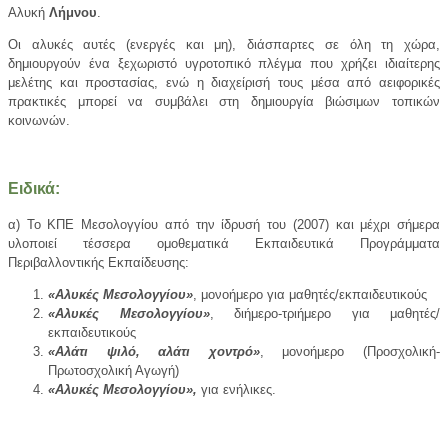
Αλυκή
Λήμνου
.
Οι αλυκές αυτές (ενεργές και μη), διάσπαρτες σε όλη τη χώρα,
δημιουργούν ένα ξεχωριστό υγροτοπικό πλέγμα που χρήζει ιδιαίτερης
μελέτης και προστασίας, ενώ η διαχείρισή τους μέσα από αειφορικές
πρακτικές μπορεί να συμβάλει στη δημιουργία βιώσιμων τοπικών
κοινωνών.
Ειδικά:
α) Το ΚΠΕ Μεσολογγίου από την ίδρυσή του (2007) και μέχρι σήμερα
υλοποιεί τέσσερα ομοθεματικά Εκπαιδευτικά Προγράμματα
Περιβαλλοντικής Εκπαίδευσης:
«Αλυκές Μεσολογγίου»
, μονοήμερο για μαθητές/εκπαιδευτικούς
«Αλυκές Μεσολογγίου»
, διήμερο-τριήμερο για μαθητές/
εκπαιδευτικούς
«Αλάτι ψιλό, αλάτι χοντρό»
, μονοήμερο (Προσχολική-
Πρωτοσχολική Αγωγή)
«Αλυκές Μεσολογγίου»,
για ενήλικες.