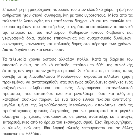
Σ’ ολόκληρη τη μακρόχρονη παρουσία του στον ελλαδικό χώρο, η ζωή του
ανθρώπου ήταν στενά συνυφασμένη με τους υγρότοπους. Μέσα από τις
πολλαπλές λειτουργίες που επιτέλεσαν διαχρονικά και την ποικιλία των
οικοσυστημάτων που υποστήριξαν, οι υγρότοποι αποτέλεσαν το σκηνικό
της ιστορίας και του πολιτισμού. Καθόρισαν τόπους διαβίωσης και
γεωγραφικά όρια, σχέσεις επικοινωνίας και συσχετισμούς δυνάμεων,
οικονομικές, κοινωνικές και πολιτικές δομές στο πέρασμα των χρόνων.
Διαπαιδαγώγησαν και ενέπνευσαν.
Τα τελευταία χρόνια ωστόσο άλλαξαν πολλά. Κατά τη διάρκεια του
εικοστού αιώνα, σε εθνικό επίπεδο, περίπου το 60% της συνολικής
έκτασης των υγροτόπων χάθηκε οριστικά. Σε κάποιες περιπτώσεις, όπως
συνέβη με τη λιμνοθάλασσα Μεσολογγίου, υγρότοποι άλλαξαν χρήση
προκειμένου να ανταποκριθούν στις συνεχώς αυξανόμενες ανάγκες ενός
αυξανόμενου πληθυσμού και ενός διογκούμενου καταναλωτικού
προτύπου, που απαιτούσε όλο και μεγαλύτερη, όσο και αλόγιστη
καταβολή φυσικών πόρων. Σε ένα τέτοιο εθνικό πλαίσιο ανάπτυξης,
μεγάλο τμήμα της λιμνοθάλασσας Μεσολογγίου αποκόπηκε από τις
προϋπάρχουσες φυσικές διεργασίες, για να μετατραπεί στο μεγάλο
αλοπήγιο της χώρας, υπακούοντας σε φωνές ανάπτυξης και επιταγές
εκπορευόμενες από το όραμα του εκσυγχρονισμού. Έτσι δημιουργήθηκαν
οι αλυκές, ενώ στην ίδια λογική αλυκές λειτούργησαν και σε άλλες
περιοχές της Ελλάδας.