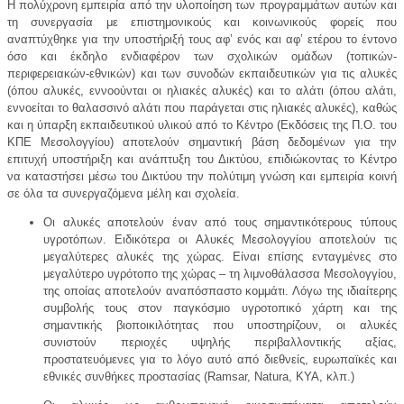
Η πολύχρονη εμπειρία από την υλοποίηση των προγραμμάτων αυτών και
τη συνεργασία με επιστημονικούς και κοινωνικούς φορείς που
αναπτύχθηκε για την υποστήριξή τους αφ’ ενός και αφ’ ετέρου το έντονο
όσο και έκδηλο ενδιαφέρον των σχολικών ομάδων (τοπικών-
περιφερειακών-εθνικών) και των συνοδών εκπαιδευτικών για τις αλυκές
(όπου αλυκές, εννοούνται οι ηλιακές αλυκές) και το αλάτι (όπου αλάτι,
εννοείται το θαλασσινό αλάτι που παράγεται στις ηλιακές αλυκές), καθώς
και η ύπαρξη εκπαιδευτικού υλικού από το Κέντρο (Εκδόσεις της Π.Ο. του
ΚΠΕ Μεσολογγίου) αποτελούν σημαντική βάση δεδομένων για την
επιτυχή υποστήριξη και ανάπτυξη του Δικτύου, επιδιώκοντας το Κέντρο
να καταστήσει μέσω του Δικτύου την πολύτιμη γνώση και εμπειρία κοινή
σε όλα τα συνεργαζόμενα μέλη και σχολεία.
Οι αλυκές αποτελούν έναν από τους σημαντικότερους τύπους
υγροτόπων. Ειδικότερα οι Αλυκές Μεσολογγίου αποτελούν τις
μεγαλύτερες αλυκές της χώρας. Είναι επίσης ενταγμένες στο
μεγαλύτερο υγρότοπο της χώρας – τη λιμνοθάλασσα Μεσολογγίου,
της οποίας αποτελούν αναπόσπαστο κομμάτι. Λόγω της ιδιαίτερης
συμβολής τους στον παγκόσμιο υγροτοπικό χάρτη και της
σημαντικής βιοποικιλότητας που υποστηρίζουν, οι αλυκές
συνιστούν περιοχές υψηλής περιβαλλοντικής αξίας,
προστατευόμενες για το λόγο αυτό από διεθνείς, ευρωπαϊκές και
εθνικές συνθήκες προστασίας (Ramsar, Natura, ΚΥΑ, κλπ.)