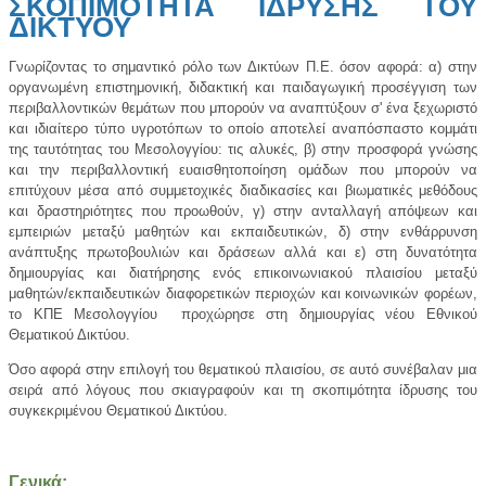
ΣΚΟΠΙΜΟΤΗΤΑ ΙΔΡΥΣΗΣ ΤΟΥ
ΔΙΚΤΥΟΥ
Γνωρίζοντας το σημαντικό ρόλο των Δικτύων Π.Ε. όσον αφορά: α) στην
οργανωμένη επιστημονική, διδακτική και παιδαγωγική προσέγγιση των
περιβαλλοντικών θεμάτων που μπορούν να αναπτύξουν σ' ένα ξεχωριστό
και ιδιαίτερο τύπο υγροτόπων το οποίο αποτελεί αναπόσπαστο κομμάτι
της ταυτότητας του Μεσολογγίου: τις αλυκές, β) στην προσφορά γνώσης
και την περιβαλλοντική ευαισθητοποίηση ομάδων που μπορούν να
επιτύχουν μέσα από συμμετοχικές διαδικασίες και βιωματικές μεθόδους
και δραστηριότητες που προωθούν, γ) στην ανταλλαγή απόψεων και
εμπειριών μεταξύ μαθητών και εκπαιδευτικών, δ) στην ενθάρρυνση
ανάπτυξης πρωτοβουλιών και δράσεων αλλά και ε) στη δυνατότητα
δημιουργίας και διατήρησης ενός επικοινωνιακού πλαισίου μεταξύ
μαθητών/εκπαιδευτικών διαφορετικών περιοχών και κοινωνικών φορέων,
το ΚΠΕ Μεσολογγίου προχώρησε στη δημιουργίας νέου Εθνικού
Θεματικού Δικτύου.
Όσο αφορά στην επιλογή του θεματικού πλαισίου, σε αυτό συνέβαλαν μια
σειρά από λόγους που σκιαγραφούν και τη σκοπιμότητα ίδρυσης του
συγκεκριμένου Θεματικού Δικτύου.
Γενικά: