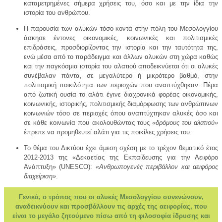
καταμετρημένες σήμερα χρήσεις του, όσο και με την ίδια την
ιστορία του ανθρώπου.
Η παρουσία των αλυκών τόσο κοντά στην πόλη του Μεσολογγίου
άσκησε έντονες οικονομικές, κοινωνικές και πολιτισμικές
επιδράσεις, προσδιορίζοντας την ιστορία και την ταυτότητα της,
ενώ μέσα από το παράδειγμα και άλλων αλυκών στη χώρα καθώς
και την παγκόσμια ιστορία του αλατιού αποδεικνύεται ότι οι αλυκές
συνέβαλαν πάντα, σε μεγαλύτερο ή μικρότερο βαθμό, στην
πολιτισμική ποικιλότητα των περιοχών που αναπτύχθηκαν. Πέρα
από ζωτική ουσία το αλάτι έγινε διαχρονικά φορέας οικονομικής,
κοινωνικής, ιστορικής, πολιτισμικής διαμόρφωσης των ανθρώπινων
κοινωνιών τόσο σε περιοχές όπου αναπτύχτηκαν αλυκές όσο και
σε κάθε κοινωνία που ακολουθώντας τους
«δρόμους του αλατιού»
έπρεπε να προμηθευτεί αλάτι για τις ποικίλες χρήσεις του.
Το θέμα του Δικτύου έχει άμεση σχέση με το τρέχον θεματικό έτος
2012-2013 της «Δεκαετίας της Εκπαίδευσης για την Αειφόρο
Ανάπτυξη» (UNESCO):
«Ανθρωπογενές περιβάλλον και αειφόρος
διαχείριση»
.
Γενικά, ο τρόπος που οι αλυκές Μεσολογγίου συνενώνουν,
αναδεικνύουν και προσβάλλουν τις αρχές της αειφορίας, που
είναι το μεγάλο ζητούμενο πίσω από τη φιλοσοφία ίδρυσης και