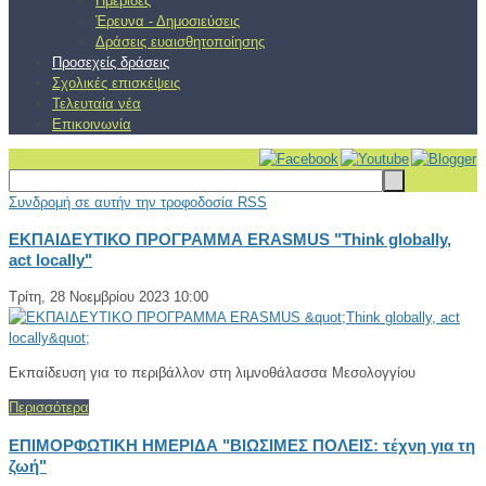
Ημερίδες
Έρευνα - Δημοσιεύσεις
Δράσεις ευαισθητοποίησης
Προσεχείς δράσεις
Σχολικές επισκέψεις
Τελευταία νέα
Επικοινωνία
Συνδρομή σε αυτήν την τροφοδοσία RSS
ΕΚΠΑΙΔΕΥΤΙΚΟ ΠΡΟΓΡΑΜΜΑ ERASMUS "Think globally,
act locally"
Τρίτη, 28 Νοεμβρίου 2023 10:00
Εκπαίδευση για το περιβάλλον στη λιμνοθάλασσα Μεσολογγίου
Περισσότερα
ΕΠΙΜΟΡΦΩΤΙΚΗ ΗΜΕΡΙΔΑ "ΒΙΩΣΙΜΕΣ ΠΟΛΕΙΣ: τέχνη για τη
ζωή"