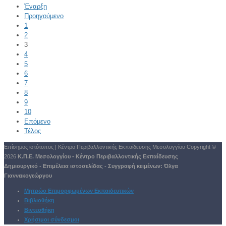
Έναρξη
Προηγούμενο
1
2
3
4
5
6
7
8
9
10
Επόμενο
Τέλος
Επίσημος ιστότοπος | Κέντρο Περιβαλλοντικής Εκπαίδευσης Μεσολογγίου
Copyright ©
2026
Κ.Π.Ε. Μεσολογγίου - Κέντρο Περιβαλλοντικής Εκπαίδευσης
Δημιουργικό - Επιμέλεια ιστοσελίδας - Συγγραφή κειμένων:
Όλγα
Γιαννακογεώργου
Μητρώο Επιμορφωμένων Εκπαιδευτικών
Βιβλιοθήκη
Βιντεοθήκη
Χρήσιμοι σύνδεσμοι