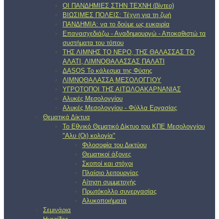
ΟΙ ΠΑΝΔΗΜΙΕΣ ΣΤΗΝ ΤΕΧΝΗ (βίντεο)
ΒΙΩΣΙΜΕΣ ΠΟΛΕΙΣ: Τέχνη για τη ζωή
ΠΑΝΔΗΜΙΑ: να το δούμε ως ευκαιρία
Επανασχεδιάζω - Αναδημιουργώ - Αποκαθιστώ τα
συστήματα του τόπου
ΤΗΣ ΛΙΜΝΗΣ ΤΟ ΝΕΡΟ, ΤΗΣ ΘΑΛΑΣΣΑΣ ΤΟ
ΑΛΑΤΙ, ΛΙΜΝΟΘΑΛΑΣΣΑΣ ΠΑΛΑΤΙ
ΔΑSOS Το κάλεσμα της Φύσης
ΛΙΜΝΟΘΑΛΑΣΣΑ ΜΕΣΟΛΟΓΓΙΟΥ
ΥΓΡΟΤΟΠΟΙ ΤΗΣ ΑΙΤΩΛΟΑΚΑΡΝΑΝΙΑΣ
Αλυκές Μεσολογγίου
Αλυκές Μεσολογγίου - Φύλλα Εργασίας
Θεματικά Δίκτυα
Το Εθνικό Θεματικό Δίκτυο του ΚΠΕ Μεσολογγίου
"Αλυ (Oι) κολογία"
Φιλοσοφία του Δικτύου
Θεματικοί άξονες
Σκοποί και στόχοι
Πλαίσιο λειτουργίας
Αίτηση συμμετοχής
Πρωτόκολλο συνεργασίας
Αλυκοποιήματα
Σεμινάρια