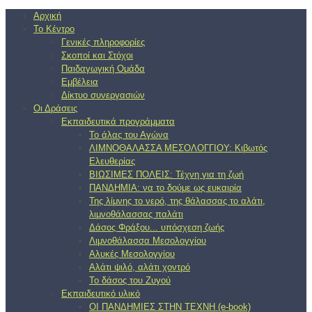
Αρχική
Το Κέντρο
Γενικές πληροφορίες
Σκοποί και Στόχοι
Παιδαγωγική Ομάδα
Εμβέλεια
Δίκτυο συνεργασιών
Οι Δράσεις
Εκπαιδευτικά προγράμματα
Το άλας του Αγώνα
ΛΙΜΝΟΘΑΛΑΣΣΑ ΜΕΣΟΛΟΓΓΙΟΥ: Κιβωτός
Ελευθερίας
ΒΙΩΣΙΜΕΣ ΠΟΛΕΙΣ: Τέχνη για τη ζωή
ΠΑΝΔΗΜΙΑ: να το δούμε ως ευκαιρία
Της λίμνης το νερό, της θάλασσας το αλάτι,
λιμνοθάλασσας παλάτι
Δάσος Φράξου... υπόσχεση ζωής
Λιμνοθάλασσα Μεσολογγίου
Αλυκές Μεσολογγίου
Αλάτι ψιλό, αλάτι χοντρό
Το δάσος του Ζυγού
Εκπαιδευτικό υλικό
ΟΙ ΠΑΝΔΗΜΙΕΣ ΣΤΗΝ ΤΕΧΝΗ (e-book)