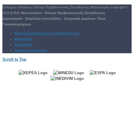
Επίσημος ιστότοπος | Κέντρο Περιβαλλοντικής Εκπαίδευσης Μεσολογγίου
Copyright ©
2026
Κ.Π.Ε. Μεσολογγίου - Κέντρο Περιβαλλοντικής Εκπαίδευσης
Δημιουργικό - Επιμέλεια ιστοσελίδας - Συγγραφή κειμένων:
Όλγα
Γιαννακογεώργου
Μητρώο Επιμορφωμένων Εκπαιδευτικών
Βιβλιοθήκη
Βιντεοθήκη
Χρήσιμοι σύνδεσμοι
Scroll to Top