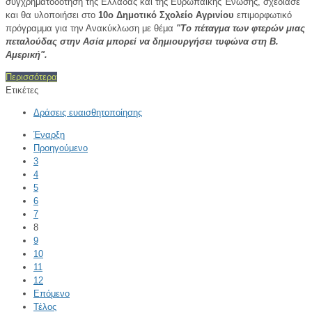
συγχρηματοδότηση της Ελλάδας και της Ευρωπαϊκής Ένωσης, σχεδίασε
και θα υλοποιήσει στo
10ο
Δημοτικό Σχολείο Αγρινίου
επιμορφωτικό
πρόγραμμα για την Ανακύκλωση με θέμα
"Το πέταγμα των φτερών μιας
πεταλούδας στην Ασία μπορεί να δημιουργήσει τυφώνα στη Β.
Αμερική".
Περισσότερα
Ετικέτες
Δράσεις ευαισθητοποίησης
Έναρξη
Προηγούμενο
3
4
5
6
7
8
9
10
11
12
Επόμενο
Τέλος