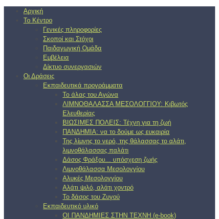
Αρχική
Το Κέντρο
Γενικές πληροφορίες
Σκοποί και Στόχοι
Παιδαγωγική Ομάδα
Εμβέλεια
Δίκτυο συνεργασιών
Οι Δράσεις
Εκπαιδευτικά προγράμματα
Το άλας του Αγώνα
ΛΙΜΝΟΘΑΛΑΣΣΑ ΜΕΣΟΛΟΓΓΙΟΥ: Κιβωτός
Ελευθερίας
ΒΙΩΣΙΜΕΣ ΠΟΛΕΙΣ: Τέχνη για τη ζωή
ΠΑΝΔΗΜΙΑ: να το δούμε ως ευκαιρία
Της λίμνης το νερό, της θάλασσας το αλάτι,
λιμνοθάλασσας παλάτι
Δάσος Φράξου... υπόσχεση ζωής
Λιμνοθάλασσα Μεσολογγίου
Αλυκές Μεσολογγίου
Αλάτι ψιλό, αλάτι χοντρό
Το δάσος του Ζυγού
Εκπαιδευτικό υλικό
ΟΙ ΠΑΝΔΗΜΙΕΣ ΣΤΗΝ ΤΕΧΝΗ (e-book)