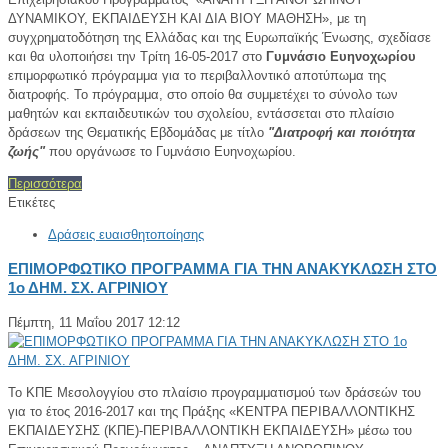
ΔΥΝΑΜΙΚΟΥ, ΕΚΠΑΙΔΕΥΣΗ ΚΑΙ ΔΙΑ ΒΙΟΥ ΜΑΘΗΣΗ», με τη
συγχρηματοδότηση της Ελλάδας και της Ευρωπαϊκής Ένωσης, σχεδίασε
και θα υλοποιήσει την Τρίτη 16-05-2017 στo
Γυμνάσιο Ευηνοχωρίου
επιμορφωτικό πρόγραμμα για το περιβαλλοντικό αποτύπωμα της
διατροφής. Το πρόγραμμα, στο οποίο θα συμμετέχει το σύνολο των
μαθητών και εκπαιδευτικών του σχολείου, εντάσσεται στο πλαίσιο
δράσεων της Θεματικής Εβδομάδας με τίτλο
"Διατροφή και ποιότητα
ζωής"
που οργάνωσε το Γυμνάσιο Ευηνοχωρίου.
Περισσότερα
Ετικέτες
Δράσεις ευαισθητοποίησης
ΕΠΙΜΟΡΦΩΤΙΚΟ ΠΡΟΓΡΑΜΜΑ ΓΙΑ ΤΗΝ ΑΝΑΚΥΚΛΩΣΗ ΣΤΟ
1ο ΔΗΜ. ΣΧ. ΑΓΡΙΝΙΟΥ
Πέμπτη, 11 Μαΐου 2017 12:12
Το ΚΠΕ Μεσολογγίου στο πλαίσιο προγραμματισμού των δράσεών του
για το έτος 2016-2017 και της Πράξης «ΚΕΝΤΡΑ ΠΕΡΙΒΑΛΛΟΝΤΙΚΗΣ
ΕΚΠΑΙΔΕΥΣΗΣ (ΚΠΕ)-ΠΕΡΙΒΑΛΛΟΝΤΙΚΗ ΕΚΠΑΙΔΕΥΣΗ» μέσω του