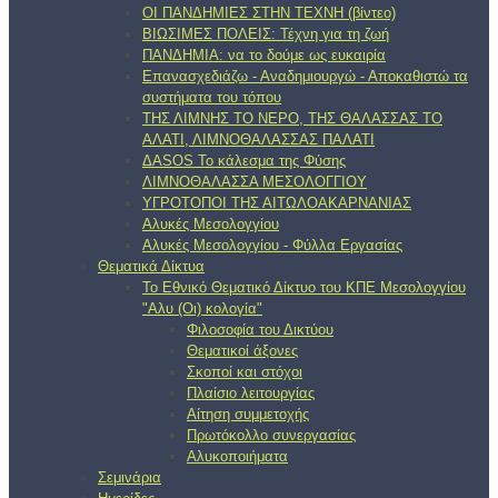
ΟΙ ΠΑΝΔΗΜΙΕΣ ΣΤΗΝ ΤΕΧΝΗ (βίντεο)
ΒΙΩΣΙΜΕΣ ΠΟΛΕΙΣ: Τέχνη για τη ζωή
ΠΑΝΔΗΜΙΑ: να το δούμε ως ευκαιρία
Επανασχεδιάζω - Αναδημιουργώ - Αποκαθιστώ τα
συστήματα του τόπου
ΤΗΣ ΛΙΜΝΗΣ ΤΟ ΝΕΡΟ, ΤΗΣ ΘΑΛΑΣΣΑΣ ΤΟ
ΑΛΑΤΙ, ΛΙΜΝΟΘΑΛΑΣΣΑΣ ΠΑΛΑΤΙ
ΔΑSOS Το κάλεσμα της Φύσης
ΛΙΜΝΟΘΑΛΑΣΣΑ ΜΕΣΟΛΟΓΓΙΟΥ
ΥΓΡΟΤΟΠΟΙ ΤΗΣ ΑΙΤΩΛΟΑΚΑΡΝΑΝΙΑΣ
Αλυκές Μεσολογγίου
Αλυκές Μεσολογγίου - Φύλλα Εργασίας
Θεματικά Δίκτυα
Το Εθνικό Θεματικό Δίκτυο του ΚΠΕ Μεσολογγίου
"Αλυ (Oι) κολογία"
Φιλοσοφία του Δικτύου
Θεματικοί άξονες
Σκοποί και στόχοι
Πλαίσιο λειτουργίας
Αίτηση συμμετοχής
Πρωτόκολλο συνεργασίας
Αλυκοποιήματα
Σεμινάρια