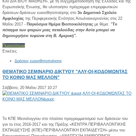
ΚΑΙ ΔΙΑ ΒΙΟΥ ΜΑΘΗΣΗ», με τη συγχρηματοδότηση της Ελλάδας και της
Ευρωπαϊκής Ένωσης, θα υλοποιήσει πρόγραμμα επιμορφωτικών
δράσεων-δράσεων ευαισθητοποίησης στο
3ο Δημοτικό Σχολείο
Αμφιλοχίας
της Περιφερειακής Ενότητας Αιτωλοακαρνανίας στις 22
Μαΐου 2017 -
Παγκόσμια Ημέρα Βιοποικιλότητας
με θέμα:
"Το
πέταγμα των φτερών μιας πεταλούδας στην Ασία μπορεί να
δημιουργήσει τυφώνα στη Β. Αμερική".
Περισσότερα
Ετικέτες
Δράσεις ευαισθητοποίησης
ΘΕΜΑΤΙΚΟ ΣΕΜΙΝΑΡΙΟ ΔΙΚΤΥΟΥ "ΑΛΥ-ΟΙ-ΚΟΔΟΜΩΝΤΑΣ
ΤΟ ΚΟΙΝΟ ΜΑΣ ΜΕΛΛΟΝ"
Σάββατο, 20 Μαΐου 2017 10:27
Το ΚΠΕ Μεσολογγίου στο πλαίσιο προγραμματισμού των δράσεών του
για το έτος 2016-2017 και της Πράξης «ΚΕΝΤΡΑ ΠΕΡΙΒΑΛΛΟΝΤΙΚΗΣ
ΕΚΠΑΙΔΕΥΣΗΣ (ΚΠΕ)-ΠΕΡΙΒΑΛΛΟΝΤΙΚΗ ΕΚΠΑΙΔΕΥΣΗ» μέσω του
Επιχειρησιακού Προγράμματος «ΑΝΑΠΤΥΞΗ ΑΝΘΡΩΠΙΝΟΥ