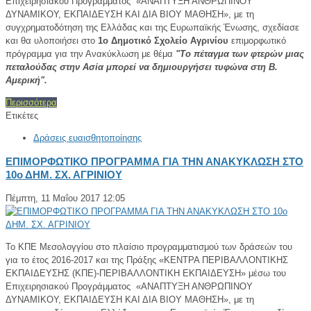
Επιχειρησιακού Προγράμματος «ΑΝΑΠΤΥΞΗ ΑΝΘΡΩΠΙΝΟΥ
ΔΥΝΑΜΙΚΟΥ, ΕΚΠΑΙΔΕΥΣΗ ΚΑΙ ΔΙΑ ΒΙΟΥ ΜΑΘΗΣΗ», με τη
συγχρηματοδότηση της Ελλάδας και της Ευρωπαϊκής Ένωσης, σχεδίασε
και θα υλοποιήσει στo
1ο
Δημοτικό Σχολείο Αγρινίου
επιμορφωτικό
πρόγραμμα για την Ανακύκλωση με θέμα
"Το πέταγμα των φτερών μιας
πεταλούδας στην Ασία μπορεί να δημιουργήσει τυφώνα στη Β.
Αμερική".
Περισσότερα
Ετικέτες
Δράσεις ευαισθητοποίησης
ΕΠΙΜΟΡΦΩΤΙΚΟ ΠΡΟΓΡΑΜΜΑ ΓΙΑ ΤΗΝ ΑΝΑΚΥΚΛΩΣΗ ΣΤΟ
10ο ΔΗΜ. ΣΧ. ΑΓΡΙΝΙΟΥ
Πέμπτη, 11 Μαΐου 2017 12:05
Το ΚΠΕ Μεσολογγίου στο πλαίσιο προγραμματισμού των δράσεών του
για το έτος 2016-2017 και της Πράξης «ΚΕΝΤΡΑ ΠΕΡΙΒΑΛΛΟΝΤΙΚΗΣ
ΕΚΠΑΙΔΕΥΣΗΣ (ΚΠΕ)-ΠΕΡΙΒΑΛΛΟΝΤΙΚΗ ΕΚΠΑΙΔΕΥΣΗ» μέσω του
Επιχειρησιακού Προγράμματος «ΑΝΑΠΤΥΞΗ ΑΝΘΡΩΠΙΝΟΥ
ΔΥΝΑΜΙΚΟΥ, ΕΚΠΑΙΔΕΥΣΗ ΚΑΙ ΔΙΑ ΒΙΟΥ ΜΑΘΗΣΗ», με τη