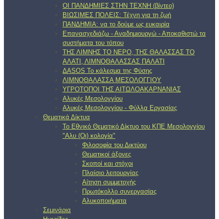
ΟΙ ΠΑΝΔΗΜΙΕΣ ΣΤΗΝ ΤΕΧΝΗ (βίντεο)
ΒΙΩΣΙΜΕΣ ΠΟΛΕΙΣ: Τέχνη για τη ζωή
ΠΑΝΔΗΜΙΑ: να το δούμε ως ευκαιρία
Επανασχεδιάζω - Αναδημιουργώ - Αποκαθιστώ τα
συστήματα του τόπου
ΤΗΣ ΛΙΜΝΗΣ ΤΟ ΝΕΡΟ, ΤΗΣ ΘΑΛΑΣΣΑΣ ΤΟ
ΑΛΑΤΙ, ΛΙΜΝΟΘΑΛΑΣΣΑΣ ΠΑΛΑΤΙ
ΔΑSOS Το κάλεσμα της Φύσης
ΛΙΜΝΟΘΑΛΑΣΣΑ ΜΕΣΟΛΟΓΓΙΟΥ
ΥΓΡΟΤΟΠΟΙ ΤΗΣ ΑΙΤΩΛΟΑΚΑΡΝΑΝΙΑΣ
Αλυκές Μεσολογγίου
Αλυκές Μεσολογγίου - Φύλλα Εργασίας
Θεματικά Δίκτυα
Το Εθνικό Θεματικό Δίκτυο του ΚΠΕ Μεσολογγίου
"Αλυ (Oι) κολογία"
Φιλοσοφία του Δικτύου
Θεματικοί άξονες
Σκοποί και στόχοι
Πλαίσιο λειτουργίας
Αίτηση συμμετοχής
Πρωτόκολλο συνεργασίας
Αλυκοποιήματα
Σεμινάρια