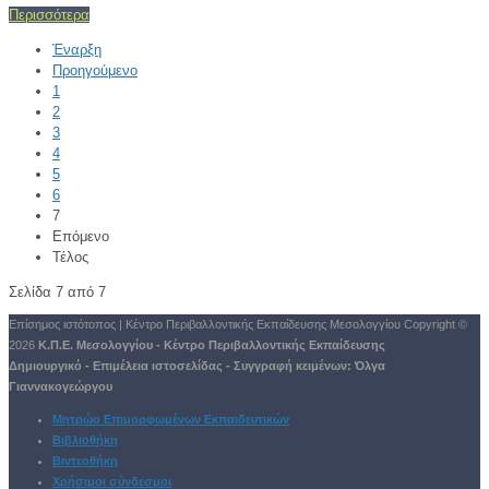
Περισσότερα
Έναρξη
Προηγούμενο
1
2
3
4
5
6
7
Επόμενο
Τέλος
Σελίδα 7 από 7
Επίσημος ιστότοπος | Κέντρο Περιβαλλοντικής Εκπαίδευσης Μεσολογγίου
Copyright ©
2026
Κ.Π.Ε. Μεσολογγίου - Κέντρο Περιβαλλοντικής Εκπαίδευσης
Δημιουργικό - Επιμέλεια ιστοσελίδας - Συγγραφή κειμένων:
Όλγα
Γιαννακογεώργου
Μητρώο Επιμορφωμένων Εκπαιδευτικών
Βιβλιοθήκη
Βιντεοθήκη
Χρήσιμοι σύνδεσμοι