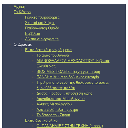
Αρχική
Το Κέντρο
Γενικές πληροφορίες
Σκοποί και Στόχοι
Παιδαγωγική Ομάδα
Εμβέλεια
Δίκτυο συνεργασιών
Οι Δράσεις
Εκπαιδευτικά προγράμματα
Το άλας του Αγώνα
ΛΙΜΝΟΘΑΛΑΣΣΑ ΜΕΣΟΛΟΓΓΙΟΥ: Κιβωτός
Ελευθερίας
ΒΙΩΣΙΜΕΣ ΠΟΛΕΙΣ: Τέχνη για τη ζωή
ΠΑΝΔΗΜΙΑ: να το δούμε ως ευκαιρία
Της λίμνης το νερό, της θάλασσας το αλάτι,
λιμνοθάλασσας παλάτι
Δάσος Φράξου... υπόσχεση ζωής
Λιμνοθάλασσα Μεσολογγίου
Αλυκές Μεσολογγίου
Αλάτι ψιλό, αλάτι χοντρό
Το δάσος του Ζυγού
Εκπαιδευτικό υλικό
ΟΙ ΠΑΝΔΗΜΙΕΣ ΣΤΗΝ ΤΕΧΝΗ (e-book)