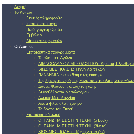
Αρχική
Το Κέντρο
Γενικές πληροφορίες
Σκοποί και Στόχοι
Παιδαγωγική Ομάδα
Εμβέλεια
Δίκτυο συνεργασιών
Οι Δράσεις
Εκπαιδευτικά προγράμματα
Το άλας του Αγώνα
ΛΙΜΝΟΘΑΛΑΣΣΑ ΜΕΣΟΛΟΓΓΙΟΥ: Κιβωτός Ελευθερία
ΒΙΩΣΙΜΕΣ ΠΟΛΕΙΣ: Τέχνη για τη ζωή
ΠΑΝΔΗΜΙΑ: να το δούμε ως ευκαιρία
Της λίμνης το νερό, της θάλασσας το αλάτι, λιμνοθάλ
Δάσος Φράξου... υπόσχεση ζωής
Λιμνοθάλασσα Μεσολογγίου
Αλυκές Μεσολογγίου
Αλάτι ψιλό, αλάτι χοντρό
Το δάσος του Ζυγού
Εκπαιδευτικό υλικό
ΟΙ ΠΑΝΔΗΜΙΕΣ ΣΤΗΝ ΤΕΧΝΗ (e-book)
ΟΙ ΠΑΝΔΗΜΙΕΣ ΣΤΗΝ ΤΕΧΝΗ (βίντεο)
ΒΙΩΣΙΜΕΣ ΠΟΛΕΙΣ: Τέχνη για τη ζωή