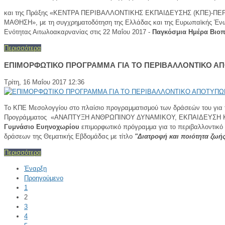
και της Πράξης «ΚΕΝΤΡΑ ΠΕΡΙΒΑΛΛΟΝΤΙΚΗΣ ΕΚΠΑΙΔΕΥΣΗΣ (ΚΠΕ)-ΠΕ
ΜΑΘΗΣΗ», με τη συγχρηματοδότηση της Ελλάδας και της Ευρωπαϊκής Έν
Ενότητας Αιτωλοακαρνανίας στις 22 Μαΐου 2017 -
Παγκόσμια Ημέρα Βιοπ
Περισσότερα
ΕΠΙΜΟΡΦΩΤΙΚΟ ΠΡΟΓΡΑΜΜΑ ΓΙΑ ΤΟ ΠΕΡΙΒΑΛΛΟΝΤΙΚΟ Α
Τρίτη, 16 Μαΐου 2017 12:36
Το ΚΠΕ Μεσολογγίου στο πλαίσιο προγραμματισμού των δράσεών του 
Προγράμματος «ΑΝΑΠΤΥΞΗ ΑΝΘΡΩΠΙΝΟΥ ΔΥΝΑΜΙΚΟΥ, ΕΚΠΑΙΔΕΥΣΗ ΚΑΙ ΔΙΑ 
Γυμνάσιο Ευηνοχωρίου
επιμορφωτικό πρόγραμμα για το περιβαλλοντικό 
δράσεων της Θεματικής Εβδομάδας με τίτλο
"Διατροφή και ποιότητα ζωή
Περισσότερα
Έναρξη
Προηγούμενο
1
2
3
4