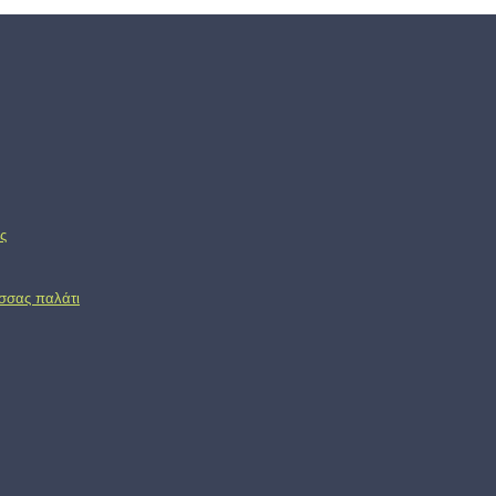
ς
ασσας παλάτι