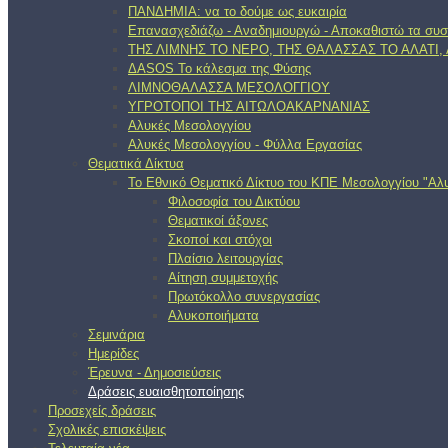
ΠΑΝΔΗΜΙΑ: να το δούμε ως ευκαιρία
Επανασχεδιάζω - Αναδημιουργώ - Αποκαθιστώ τα συσ
ΤΗΣ ΛΙΜΝΗΣ ΤΟ ΝΕΡΟ, ΤΗΣ ΘΑΛΑΣΣΑΣ ΤΟ ΑΛΑΤΙ
ΔΑSOS Το κάλεσμα της Φύσης
ΛΙΜΝΟΘΑΛΑΣΣΑ ΜΕΣΟΛΟΓΓΙΟΥ
ΥΓΡΟΤΟΠΟΙ ΤΗΣ ΑΙΤΩΛΟΑΚΑΡΝΑΝΙΑΣ
Αλυκές Μεσολογγίου
Αλυκές Μεσολογγίου - Φύλλα Εργασίας
Θεματικά Δίκτυα
Το Εθνικό Θεματικό Δίκτυο του ΚΠΕ Μεσολογγίου "Αλυ
Φιλοσοφία του Δικτύου
Θεματικοί άξονες
Σκοποί και στόχοι
Πλαίσιο λειτουργίας
Αίτηση συμμετοχής
Πρωτόκολλο συνεργασίας
Αλυκοποιήματα
Σεμινάρια
Ημερίδες
Έρευνα - Δημοσιεύσεις
Δράσεις ευαισθητοποίησης
Προσεχείς δράσεις
Σχολικές επισκέψεις