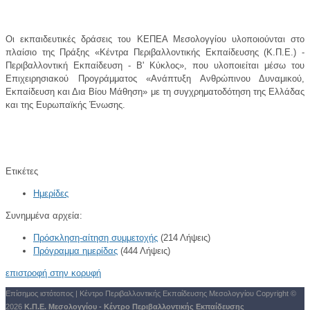
Οι εκπαιδευτικές δράσεις του ΚΕΠΕΑ Μεσολογγίου υλοποιούνται στο
πλαίσιο της Πράξης «Κέντρα Περιβαλλοντικής Εκπαίδευσης (Κ.Π.Ε.) -
Περιβαλλοντική Εκπαίδευση - B' Κύκλος», που υλοποιείται μέσω του
Επιχειρησιακού Προγράμματος «Ανάπτυξη Ανθρώπινου Δυναμικού,
Εκπαίδευση και Δια Βίου Μάθηση» με τη συγχρηματοδότηση της Ελλάδας
και της Ευρωπαϊκής Ένωσης.
Ετικέτες
Ημερίδες
Συνημμένα αρχεία:
Πρόσκληση-αίτηση συμμετοχής
(214 Λήψεις)
Πρόγραμμα ημερίδας
(444 Λήψεις)
επιστροφή στην κορυφή
Επίσημος ιστότοπος | Κέντρο Περιβαλλοντικής Εκπαίδευσης Μεσολογγίου
Copyright ©
2026
Κ.Π.Ε. Μεσολογγίου - Κέντρο Περιβαλλοντικής Εκπαίδευσης