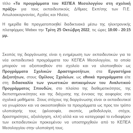
τίτλο
«Τα προγράμματα του ΚΕΠΕΑ Μεσολογγίου στη σχολική
πράξη»
για τους εκπαιδευτικούς Δ/θμιας Εκπ/σης των Π.Ε.
Αιτωλοακαρνανίας, Αχαΐας και Ηλείας.
Η ημερίδα θα πραγματοποιηθεί διαδικτυακά μέσω της ηλεκτρονικής
πλατφόρμας Webex την
Τρίτη 25 Οκτώβρη 2022
, τις ώρες
18:00 - 20:15
μμ.
Σκοπός της διοργάνωσης είναι η ενημέρωση των εκπαιδευτικών για τα
νέα εκπαιδευτικά προγράμματα του ΚΕΠΕΑ Μεσολογγίου, τα οποία
μπορούν να αξιοποιηθούν στο σχολείο και να υλοποιηθούν ως
Προγράμματα Σχολικών Δραστηριοτήτων
, στα
Εργαστήρια
Δεξιοτήτων,
στους
Ομίλους Σχολείων
, ως
εθνικά προγράμματα
είτε
στη
διδασκαλία των γνωστικών αντικειμένων του Αναλυτικού
Προγράμματος Σπουδών,
στο πλαίσιο της διαθεματικότητας, της
διεπιστημονικότητας και της διάχυσης της έννοιας της αειφορίας στα
σχολικά μαθήματα. Στους στόχους της διοργάνωσης είναι οι εκπαιδευτικοί
να γνωρίσουν και να οικειοποιηθούν τα προγράμματα ως προς τον τρόπο
υλοποίησής τους (φιλοσοφία, σκοπός, μεθοδολογία, στόχοι,
δραστηριότητες, αξιολόγηση, κλπ) αλλά και να καταγραφεί το ενδιαφέρον
των εκπαιδευτικών προκειμένου να υποστηριχθούν από το ΚΕΠΕΑ
Μεσολογγίου στην υλοποίησή τους.