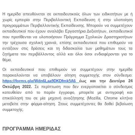
Η ημερίδα απευθύνεται σε εκπαιδευτικούς όλων των ειδικοτήτων με ή
χωρίς εμπειρία στην Περιβαλλοντική Εκπαίδευση ή στην υλοποίηση
προγραμμάτων Περιβαλλοντικής Εκπαίδευσης. Μπορούν να συμμετέχουν
εκπαιδευτικοί που έχουν αναλάβει Εργαστήρια Δεξιοτήτων, εκπαιδευτικοί
που προτίθενται να υλοποιήσουν Πρόγραμμα Σχολικών Δραστηριοτήτων
την τρέχουσα σχολική χρονιά, επίσης εκπαιδευτικοί που επιθυμούν να
εντάξουν στις δράσεις και τη διδασκαλία των μαθημάτων τους τα
ζητήματα του περιβάλλοντος αλλά και όλοι όσοι ενδιαφέρονται για το
θέμα.
Οι εκπαιδευτικοί που επιθυμούν να συμμετέχουν στην ημερίδα
παρακαλούνται να υποβάλουν αίτηση συμμετοχής στον σύνδεσμο:
https://forms.gle/Wdn6Laa9DKDfmk5A6
έως και την Δευτέρα 24
Οκτώβρη 2022.
Σε περίπτωση που δεν ενεργοποιείται ο σύνδεσμος
κατευθείαν από το παρόν έγγραφο, μπορείτε με αντιγραφή και
επικόλλησή του σε μία μηχανή αναζήτησης (Mozilla, Chrome κλπ)να
μεταβείτε στην φόρμα-αίτηση. Στους συμμετέχοντες θα δοθεί βεβαίωση
συμμετοχής.
ΠΡΟΓΡΑΜΜΑ ΗΜΕΡΙΔΑΣ