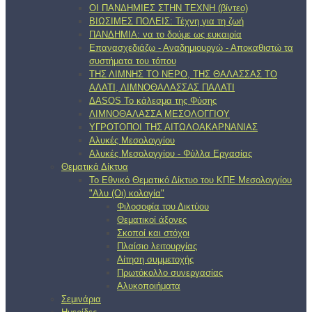
ΟΙ ΠΑΝΔΗΜΙΕΣ ΣΤΗΝ ΤΕΧΝΗ (βίντεο)
ΒΙΩΣΙΜΕΣ ΠΟΛΕΙΣ: Τέχνη για τη ζωή
ΠΑΝΔΗΜΙΑ: να το δούμε ως ευκαιρία
Επανασχεδιάζω - Αναδημιουργώ - Αποκαθιστώ τα
συστήματα του τόπου
ΤΗΣ ΛΙΜΝΗΣ ΤΟ ΝΕΡΟ, ΤΗΣ ΘΑΛΑΣΣΑΣ ΤΟ
ΑΛΑΤΙ, ΛΙΜΝΟΘΑΛΑΣΣΑΣ ΠΑΛΑΤΙ
ΔΑSOS Το κάλεσμα της Φύσης
ΛΙΜΝΟΘΑΛΑΣΣΑ ΜΕΣΟΛΟΓΓΙΟΥ
ΥΓΡΟΤΟΠΟΙ ΤΗΣ ΑΙΤΩΛΟΑΚΑΡΝΑΝΙΑΣ
Αλυκές Μεσολογγίου
Αλυκές Μεσολογγίου - Φύλλα Εργασίας
Θεματικά Δίκτυα
Το Εθνικό Θεματικό Δίκτυο του ΚΠΕ Μεσολογγίου
"Αλυ (Oι) κολογία"
Φιλοσοφία του Δικτύου
Θεματικοί άξονες
Σκοποί και στόχοι
Πλαίσιο λειτουργίας
Αίτηση συμμετοχής
Πρωτόκολλο συνεργασίας
Αλυκοποιήματα
Σεμινάρια