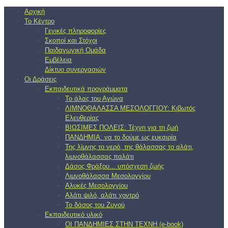
Αρχική
Το Κέντρο
Γενικές πληροφορίες
Σκοποί και Στόχοι
Παιδαγωγική Ομάδα
Εμβέλεια
Δίκτυο συνεργασιών
Οι Δράσεις
Εκπαιδευτικά προγράμματα
Το άλας του Αγώνα
ΛΙΜΝΟΘΑΛΑΣΣΑ ΜΕΣΟΛΟΓΓΙΟΥ: Κιβωτός
Ελευθερίας
ΒΙΩΣΙΜΕΣ ΠΟΛΕΙΣ: Τέχνη για τη ζωή
ΠΑΝΔΗΜΙΑ: να το δούμε ως ευκαιρία
Της λίμνης το νερό, της θάλασσας το αλάτι,
λιμνοθάλασσας παλάτι
Δάσος Φράξου... υπόσχεση ζωής
Λιμνοθάλασσα Μεσολογγίου
Αλυκές Μεσολογγίου
Αλάτι ψιλό, αλάτι χοντρό
Το δάσος του Ζυγού
Εκπαιδευτικό υλικό
ΟΙ ΠΑΝΔΗΜΙΕΣ ΣΤΗΝ ΤΕΧΝΗ (e-book)