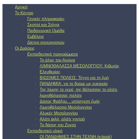
Αρχική
Το Κέντρο
Γενικές πληροφορίες
Σκοποί και Στόχοι
Παιδαγωγική Ομάδα
Εμβέλεια
Δίκτυο συνεργασιών
Οι Δράσεις
Εκπαιδευτικά προγράμματα
Το άλας του Αγώνα
ΛΙΜΝΟΘΑΛΑΣΣΑ ΜΕΣΟΛΟΓΓΙΟΥ: Κιβωτός
Ελευθερίας
ΒΙΩΣΙΜΕΣ ΠΟΛΕΙΣ: Τέχνη για τη ζωή
ΠΑΝΔΗΜΙΑ: να το δούμε ως ευκαιρία
Της λίμνης το νερό, της θάλασσας το αλάτι,
λιμνοθάλασσας παλάτι
Δάσος Φράξου... υπόσχεση ζωής
Λιμνοθάλασσα Μεσολογγίου
Αλυκές Μεσολογγίου
Αλάτι ψιλό, αλάτι χοντρό
Το δάσος του Ζυγού
Εκπαιδευτικό υλικό
ΟΙ ΠΑΝΔΗΜΙΕΣ ΣΤΗΝ ΤΕΧΝΗ (e-book)