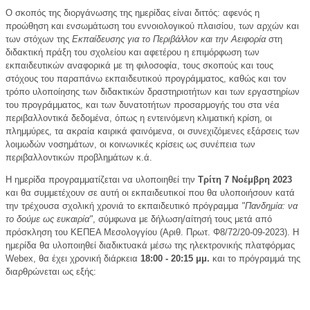
Ο σκοπός της διοργάνωσης της ημερίδας είναι διττός: αφενός η
προώθηση και ενσωμάτωση του εννοιολογικού πλαισίου, των αρχών και
των στόχων της
Εκπαίδευσης για το Περιβάλλον και την Αειφορία
στη
διδακτική πράξη του σχολείου και αφετέρου η επιμόρφωση των
εκπαιδευτικών αναφορικά με τη φιλοσοφία, τους σκοπούς και τους
στόχους του παραπάνω εκπαιδευτικού προγράμματος, καθώς και τον
τρόπο υλοποίησης των διδακτικών δραστηριοτήτων και των εργαστηρίων
του προγράμματος, και των δυνατοτήτων προσαρμογής του στα νέα
περιβαλλοντικά δεδομένα, όπως η εντεινόμενη κλιματική κρίση, οι
πλημμύρες, τα ακραία καιρικά φαινόμενα, οι συνεχιζόμενες εξάρσεις των
λοιμωδών νοσημάτων, οι κοινωνικές κρίσεις ως συνέπεια των
περιβαλλοντικών προβλημάτων κ.ά.
Η ημερίδα προγραμματίζεται να υλοποιηθεί την
Τρίτη 7 Νοέμβρη 2023
και θα συμμετέχουν σε αυτή οι εκπαιδευτικοί που θα υλοποιήσουν κατά
την τρέχουσα σχολική χρονιά το εκπαιδευτικό πρόγραμμα
"Πανδημία: να
το δούμε ως ευκαιρία"
, σύμφωνα με δήλωση/αίτησή τους μετά από
πρόσκληση του ΚΕΠΕΑ Μεσολογγίου (Αριθ. Πρωτ. Φ8/72/20-09-2023). Η
ημερίδα θα υλοποιηθεί διαδικτυακά μέσω της ηλεκτρονικής πλατφόρμας
Webex, θα έχει χρονική διάρκεια
18:00 - 20:15 μμ.
και το πρόγραμμά της
διαρθρώνεται ως εξής: