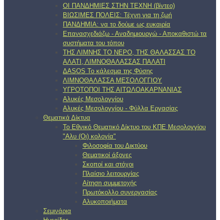
ΟΙ ΠΑΝΔΗΜΙΕΣ ΣΤΗΝ ΤΕΧΝΗ (βίντεο)
ΒΙΩΣΙΜΕΣ ΠΟΛΕΙΣ: Τέχνη για τη ζωή
ΠΑΝΔΗΜΙΑ: να το δούμε ως ευκαιρία
Επανασχεδιάζω - Αναδημιουργώ - Αποκαθιστώ τα
συστήματα του τόπου
ΤΗΣ ΛΙΜΝΗΣ ΤΟ ΝΕΡΟ, ΤΗΣ ΘΑΛΑΣΣΑΣ ΤΟ
ΑΛΑΤΙ, ΛΙΜΝΟΘΑΛΑΣΣΑΣ ΠΑΛΑΤΙ
ΔΑSOS Το κάλεσμα της Φύσης
ΛΙΜΝΟΘΑΛΑΣΣΑ ΜΕΣΟΛΟΓΓΙΟΥ
ΥΓΡΟΤΟΠΟΙ ΤΗΣ ΑΙΤΩΛΟΑΚΑΡΝΑΝΙΑΣ
Αλυκές Μεσολογγίου
Αλυκές Μεσολογγίου - Φύλλα Εργασίας
Θεματικά Δίκτυα
Το Εθνικό Θεματικό Δίκτυο του ΚΠΕ Μεσολογγίου
"Αλυ (Oι) κολογία"
Φιλοσοφία του Δικτύου
Θεματικοί άξονες
Σκοποί και στόχοι
Πλαίσιο λειτουργίας
Αίτηση συμμετοχής
Πρωτόκολλο συνεργασίας
Αλυκοποιήματα
Σεμινάρια