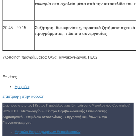
ευκαιρία
στο σχολείο μέσα από την ιστοσελίδα του
20:45 - 20:15
Συζήτηση, διευκρινίσεις, πρακτικά ζητήματα σχετικά
προγράμματος, πλαίσιο συνεργασίας
Υλοποίηση προγράμματος: Όλγα Γιαννακογεώργου, ΠΕ02.
Ετικέτες
Ημερίδες
επιστροφή στην κορυφή
Επίσημος ιστότοπος | Κέντρο Περιβαλλοντικής Εκπαίδευσης Μεσολογγίου
Copyright ©
2026
Κ.Π.Ε. Μεσολογγίου - Κέντρο Περιβαλλοντικής Εκπαίδευσης
Δημιουργικό - Επιμέλεια ιστοσελίδας - Συγγραφή κειμένων:
Όλγα
Γιαννακογεώργου
Μητρώο Επιμορφωμένων Εκπαιδευτικών