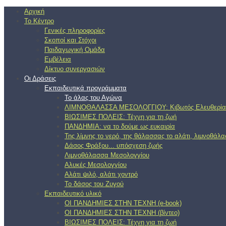
Αρχική
Το Κέντρο
Γενικές πληροφορίες
Σκοποί και Στόχοι
Παιδαγωγική Ομάδα
Εμβέλεια
Δίκτυο συνεργασιών
Οι Δράσεις
Εκπαιδευτικά προγράμματα
Το άλας του Αγώνα
ΛΙΜΝΟΘΑΛΑΣΣΑ ΜΕΣΟΛΟΓΓΙΟΥ: Κιβωτός Ελευθερία
ΒΙΩΣΙΜΕΣ ΠΟΛΕΙΣ: Τέχνη για τη ζωή
ΠΑΝΔΗΜΙΑ: να το δούμε ως ευκαιρία
Της λίμνης το νερό, της θάλασσας το αλάτι, λιμνοθάλ
Δάσος Φράξου... υπόσχεση ζωής
Λιμνοθάλασσα Μεσολογγίου
Αλυκές Μεσολογγίου
Αλάτι ψιλό, αλάτι χοντρό
Το δάσος του Ζυγού
Εκπαιδευτικό υλικό
ΟΙ ΠΑΝΔΗΜΙΕΣ ΣΤΗΝ ΤΕΧΝΗ (e-book)
ΟΙ ΠΑΝΔΗΜΙΕΣ ΣΤΗΝ ΤΕΧΝΗ (βίντεο)
ΒΙΩΣΙΜΕΣ ΠΟΛΕΙΣ: Τέχνη για τη ζωή