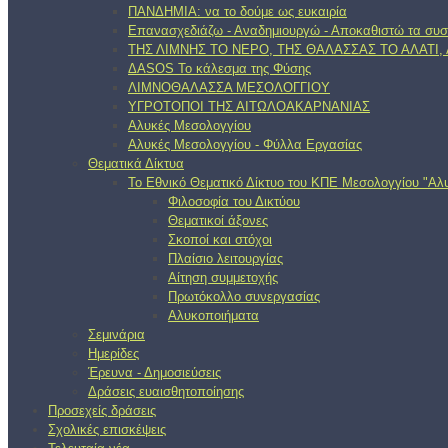
ΠΑΝΔΗΜΙΑ: να το δούμε ως ευκαιρία
Επανασχεδιάζω - Αναδημιουργώ - Αποκαθιστώ τα συσ
ΤΗΣ ΛΙΜΝΗΣ ΤΟ ΝΕΡΟ, ΤΗΣ ΘΑΛΑΣΣΑΣ ΤΟ ΑΛΑΤΙ
ΔΑSOS Το κάλεσμα της Φύσης
ΛΙΜΝΟΘΑΛΑΣΣΑ ΜΕΣΟΛΟΓΓΙΟΥ
ΥΓΡΟΤΟΠΟΙ ΤΗΣ ΑΙΤΩΛΟΑΚΑΡΝΑΝΙΑΣ
Αλυκές Μεσολογγίου
Αλυκές Μεσολογγίου - Φύλλα Εργασίας
Θεματικά Δίκτυα
Το Εθνικό Θεματικό Δίκτυο του ΚΠΕ Μεσολογγίου "Αλυ
Φιλοσοφία του Δικτύου
Θεματικοί άξονες
Σκοποί και στόχοι
Πλαίσιο λειτουργίας
Αίτηση συμμετοχής
Πρωτόκολλο συνεργασίας
Αλυκοποιήματα
Σεμινάρια
Ημερίδες
Έρευνα - Δημοσιεύσεις
Δράσεις ευαισθητοποίησης
Προσεχείς δράσεις
Σχολικές επισκέψεις