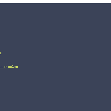
ς
ασσας παλάτι